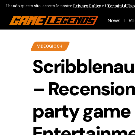
Usando questo sito, accetto le nostre
Privacy Policy
e i
Termini d'Uso
News
Re
VIDEOGIOCHI
Scribblena
– Recension
party game 
Entertainm