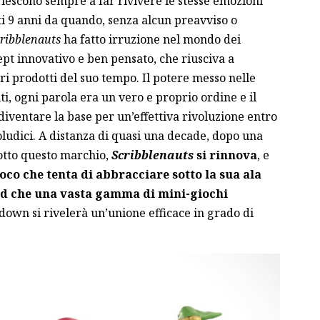
 riescono sempre a far rivivere le stesse emozioni
i 9 anni da quando, senza alcun preavviso o
ribblenauts
ha fatto irruzione nel mondo dei
t innovativo e ben pensato, che riusciva a
ri prodotti del suo tempo. Il potere messo nelle
i, ogni parola era un vero e proprio ordine e il
 diventare la base per un’effettiva rivoluzione entro
oludici. A distanza di quasi una decade, dopo una
otto questo marchio,
Scribblenauts
si rinnova
, e
oco che tenta di abbracciare sotto la sua ala
and che una vasta gamma di mini-giochi
own si rivelerà un’unione efficace in grado di