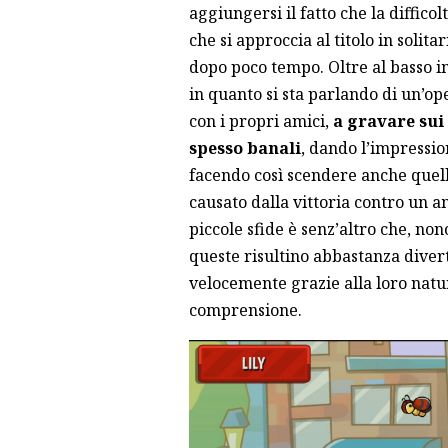
aggiungersi il fatto che la diffico
che si approccia al titolo in soli
dopo poco tempo. Oltre al basso im
in quanto si sta parlando di un’o
con i propri amici,
a gravare sui 
spesso banali
, dando l’impressio
facendo così scendere anche quel
causato dalla vittoria contro un a
piccole sfide è senz’altro che, no
queste risultino abbastanza dive
velocemente grazie alla loro natu
comprensione.