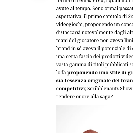
forma di remastered
, i quali non
avute al tempo. Sono ormai passat
aspettativa, il primo capitolo di
Sc
videogiochi, proponendo un concep
distaccarsi notevolmente dagli alt
mani del giocatore non aveva limit
brand in sé aveva il potenziale di
una certa fascia dei prodotti vide
vasta gamma di titoli pubblicati s
lo fa
proponendo uno stile di gi
sia l’essenza originale del br
competitivi
; Scribblenauts Showd
rendere onore alla saga?