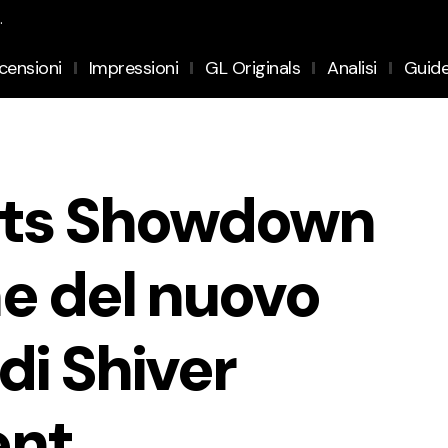
.
censioni
Impressioni
GL Originals
Analisi
Guid
uts Showdown
e del nuovo
di Shiver
ent