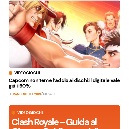
VIDEOGIOCHI
Capcom non teme l’addio ai dischi: il digitale vale
già il 90%
Di
FRANCESCO LEMURI
20 ore fa
VIDEOGIOCHI
Clash Royale – Guida al