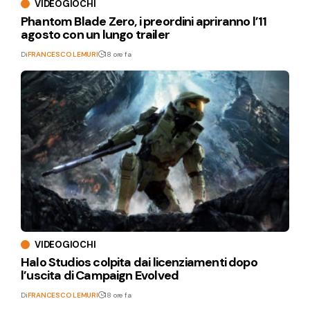
VIDEOGIOCHI
Phantom Blade Zero, i preordini apriranno l’11
agosto con un lungo trailer
Di
FRANCESCO LEMURI
18 ore fa
VIDEOGIOCHI
Halo Studios colpita dai licenziamenti dopo
l’uscita di Campaign Evolved
Di
FRANCESCO LEMURI
18 ore fa