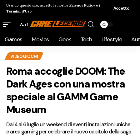
Usando questo sito, accetto le nostre
Privacy Policy
e i
Accetto
Termini d'Uso
.
Aa
Games
Movies
Geek
Tech
Lifestyle
Au
VIDEOGIOCHI
Roma accoglie DOOM: The
Dark Ages con una mostra
speciale al GAMM Game
Museum
Dal 4 al 6 luglio un weekend di eventi, installazioni uniche
e area gaming per celebrare il nuovo capitolo della saga.