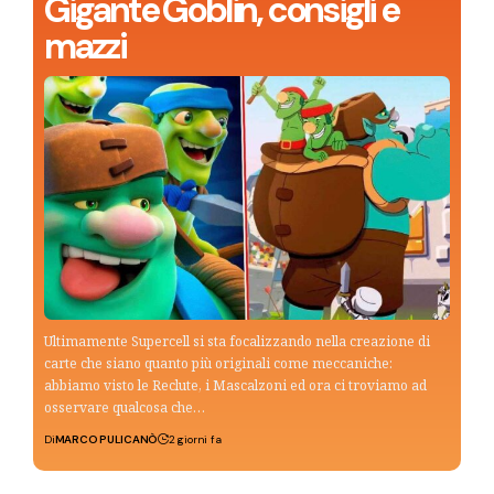
Gigante Goblin, consigli e
mazzi
Ultimamente Supercell si sta focalizzando nella creazione di
carte che siano quanto più originali come meccaniche:
abbiamo visto le Reclute, i Mascalzoni ed ora ci troviamo ad
osservare qualcosa che…
Di
MARCO PULICANÒ
2 giorni fa