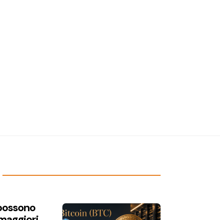
 possono
 maggiori