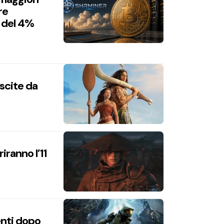
re
 del 4%
uscite da
iranno l’11
enti dopo