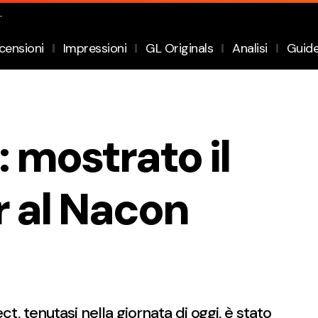
.
censioni
Impressioni
GL Originals
Analisi
Guid
 mostrato il
r al Nacon
 tenutasi nella giornata di oggi, è stato