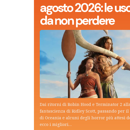
agosto 2026: le usc
da non perdere
Dai ritorni di Robin Hood e Terminator 2 all
fantascienza di Ridley Scott, passando per il 
di Oceania e alcuni degli horror più attesi d
ecco i migliori…