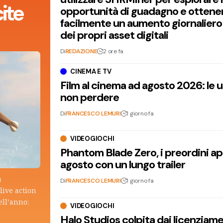
ite
opportunità di guadagno e ottene
facilmente un aumento giornaliero
dei propri asset digitali
Di
REDAZIONE
2 ore fa
CINEMA E TV
Film al cinema ad agosto 2026: le 
non perdere
Di
FRANCESCO LEMURI
1 giorno fa
VIDEOGIOCHI
Phantom Blade Zero, i preordini apr
agosto con un lungo trailer
a
Di
FRANCESCO LEMURI
1 giorno fa
live action
ell’anno:
VIDEOGIOCHI
Halo Studios colpita dai licenziam