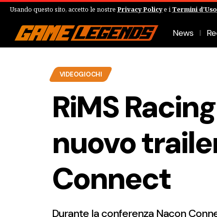
Usando questo sito, accetto le nostre
Privacy Policy
e i
Termini d'Uso
News
Re
VIDEOGIOCHI
RiMS Racing:
nuovo traile
Connect
Durante la conferenza Nacon Connect,