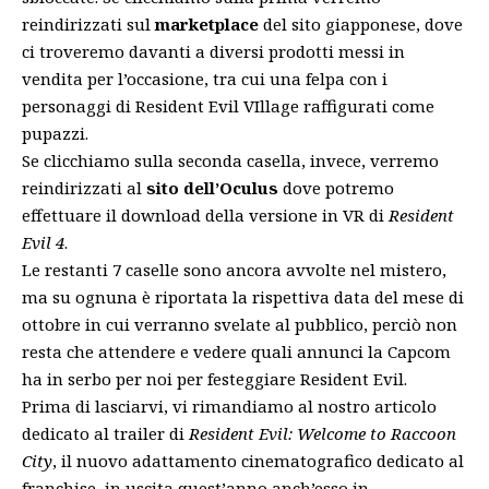
reindirizzati sul
marketplace
del sito giapponese, dove
ci troveremo davanti a diversi prodotti messi in
vendita per l’occasione, tra cui una felpa con i
personaggi di
Resident Evil VIllage
raffigurati come
pupazzi.
Se clicchiamo sulla seconda casella, invece, verremo
reindirizzati al
sito dell’Oculus
dove potremo
effettuare il download della versione in VR di
Resident
Evil 4
.
Le restanti 7 caselle sono ancora avvolte nel mistero,
ma su ognuna è riportata la rispettiva data del mese di
ottobre in cui verranno svelate al pubblico, perciò non
resta che attendere e vedere quali annunci la Capcom
ha in serbo per noi per festeggiare Resident Evil.
Prima di lasciarvi, vi rimandiamo al
nostro articolo
dedicato
al trailer di
Resident Evil: Welcome to Raccoon
City
, il nuovo adattamento cinematografico dedicato al
franchise, in uscita quest’anno anch’esso in