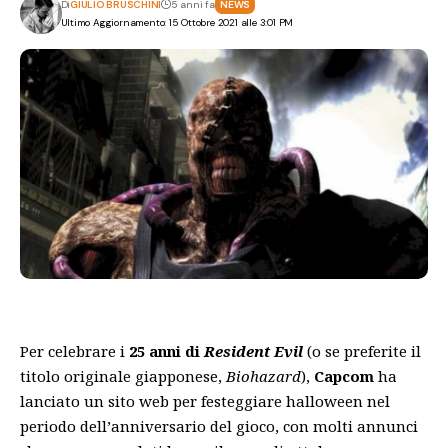
Di
GIULIO BRUSCHINI
5 anni fa
NEWS
Ultimo Aggiornamento: 15 Ottobre 2021 alle 3:01 PM
Per celebrare i
25 anni di
Resident Evil
(o se preferite il
titolo originale giapponese,
Biohazard
),
Capcom
ha
lanciato un sito web per festeggiare halloween nel
periodo dell’anniversario del gioco, con molti annunci