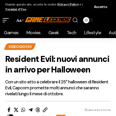
Usando questo sito, accetto le nostre
Privacy Policy
e i
Accetto
Termini d'Uso
.
Aa
Games
Movies
Geek
Tech
Lifestyle
Au
VIDEOGIOCHI
Resident Evil: nuovi annunci
in arrivo per Halloween
Con un sito atto a celebrare il 25° halloween di Resident
Evil, Capcom promette molti annunci che saranno
rivelati lungo il mese di ottobre.
Lettura da 3 minuti