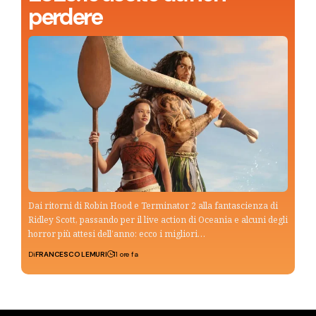
perdere
Dai ritorni di Robin Hood e Terminator 2 alla fantascienza di
Ridley Scott, passando per il live action di Oceania e alcuni degli
horror più attesi dell’anno: ecco i migliori…
Di
FRANCESCO LEMURI
11 ore fa