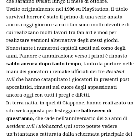
che saranno svelati lungo il mese di ottobre.
Uscito originalmente nel
1996
su PlayStation, il titolo
survival horror è stato il primo di una serie amata
ancora oggi giorno e a cui i fan sono molto devoti e di
cui realizzano molti lavori tra fan art e
mod per
realizzare versioni alternative degli stessi giochi
.
Nonostante i numerosi capitoli usciti nel corso degli
anni, l’amore e ammirazione verso i primi è rimasto
saldo ancora dopo tanto tempo
, tanto da portare nelle
mani dei giocatori i remake ufficiali dei tre
Resident
Evil
che hanno catapultato i giocatori in presenti post-
apocalittici, rimasti nel cuore degli appassionati
ancora oggi con tutti i pregi e difetti
.
In terra natia, in quel di Giappone, hanno realizzato un
sito web apposta per festeggiare
halloween di
quest’anno
, che cade nell’anniversario dei 25 anni di
Resident Evil
/
Biohazard
. Qui sotto potete vedere
un’istantanea catturata dalla schermata principale del