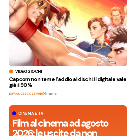
VIDEOGIOCHI
Capcom non teme l’addio ai dischi: il digitale vale
già il 90%
Di
FRANCESCO LEMURI
11 ore fa
CINEMA E TV
Film al cinema ad agosto
2026: le uscite da non