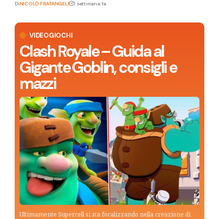
Di
NICOLÒ FRATANGELI
1 settimana fa
VIDEOGIOCHI
Clash Royale – Guida al
Gigante Goblin, consigli e
mazzi
Ultimamente Supercell si sta focalizzando nella creazione di