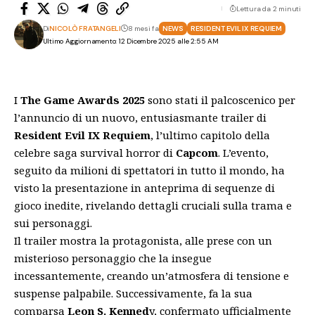
Lettura da 2 minuti
Di
NICOLÒ FRATANGELI
8 mesi fa
NEWS
RESIDENT EVIL IX REQUIEM
Ultimo Aggiornamento: 12 Dicembre 2025 alle 2:55 AM
I
The Game Awards 2025
sono stati il palcoscenico per
l’annuncio di un nuovo, entusiasmante trailer di
Resident Evil IX Requiem
, l’ultimo capitolo della
celebre saga survival horror di
Capcom
. L’evento,
seguito da milioni di spettatori in tutto il mondo, ha
visto la presentazione in anteprima di sequenze di
gioco inedite, rivelando dettagli cruciali sulla trama e
sui personaggi.
Il trailer mostra la protagonista, alle prese con un
misterioso personaggio che la insegue
incessantemente, creando un’atmosfera di tensione e
suspense palpabile. Successivamente, fa la sua
comparsa
Leon S. Kenned
y, confermato ufficialmente