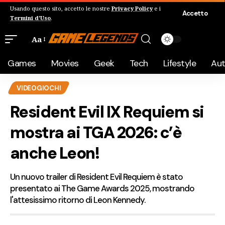
Usando questo sito, accetto le nostre
Privacy Policy
e i
Accetto
Termini d'Uso
.
Aa
Games
Movies
Geek
Tech
Lifestyle
Au
VIDEOGIOCHI
Resident Evil IX Requiem si
mostra ai TGA 2026: c’è
anche Leon!
Un nuovo trailer di Resident Evil Requiem è stato
presentato ai The Game Awards 2025, mostrando
l'attesissimo ritorno di Leon Kennedy.