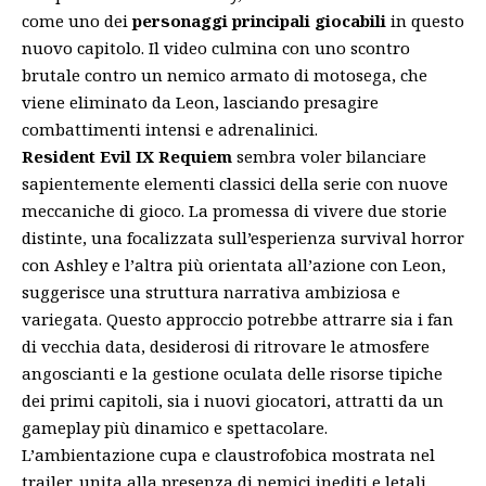
come uno dei
personaggi principali giocabili
in questo
nuovo capitolo. Il video culmina con uno scontro
brutale contro un nemico armato di motosega, che
viene eliminato da Leon, lasciando presagire
combattimenti intensi e adrenalinici.
Resident Evil IX Requiem
sembra voler bilanciare
sapientemente elementi classici della serie con nuove
meccaniche di gioco. La promessa di vivere due storie
distinte, una focalizzata sull’esperienza survival horror
con Ashley e l’altra più orientata all’azione con Leon,
suggerisce una struttura narrativa ambiziosa e
variegata. Questo approccio potrebbe attrarre sia i fan
di vecchia data, desiderosi di ritrovare le atmosfere
angoscianti e la gestione oculata delle risorse tipiche
dei primi capitoli, sia i nuovi giocatori, attratti da un
gameplay più dinamico e spettacolare.
L’ambientazione cupa e claustrofobica mostrata nel
trailer, unita alla presenza di nemici inediti e letali,