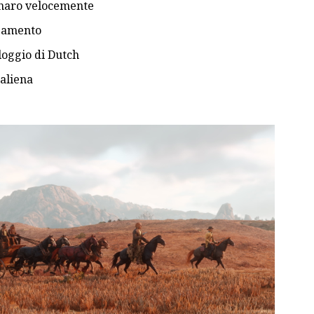
naro velocemente
mpamento
loggio di Dutch
aliena