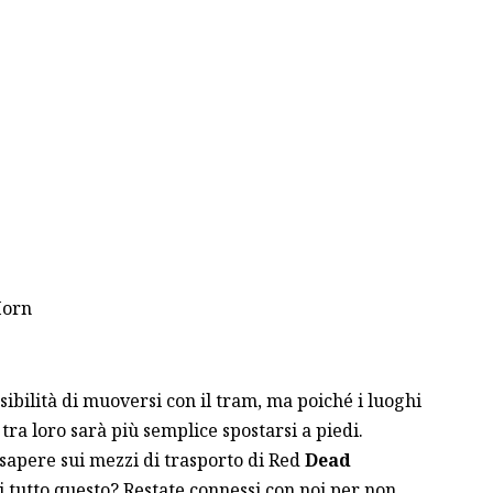
Horn
ossibilità di muoversi con il tram, ma poiché i luoghi
tra loro sarà più semplice spostarsi a piedi.
 sapere sui mezzi di trasporto di Red
Dead
i tutto questo? Restate connessi con noi per non