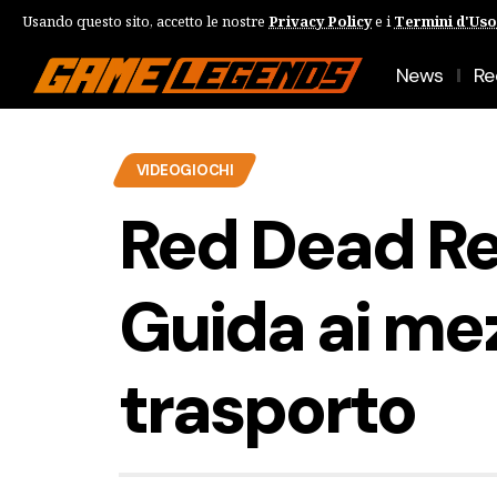
Usando questo sito, accetto le nostre
Privacy Policy
e i
Termini d'Uso
News
Re
VIDEOGIOCHI
Red Dead R
Guida ai mez
trasporto