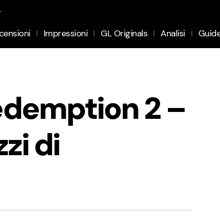
.
censioni
Impressioni
GL Originals
Analisi
Guid
edemption 2 –
zi di