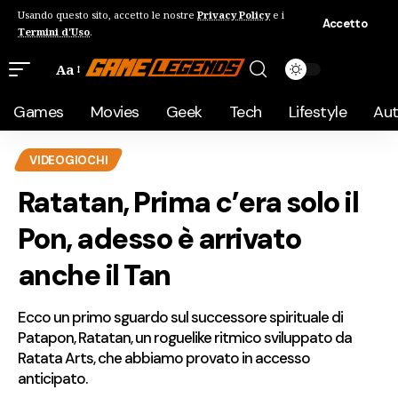
Usando questo sito, accetto le nostre
Privacy Policy
e i
Accetto
Termini d'Uso
.
Aa
Games
Movies
Geek
Tech
Lifestyle
Au
VIDEOGIOCHI
Ratatan, Prima c’era solo il
Pon, adesso è arrivato
anche il Tan
Ecco un primo sguardo sul successore spirituale di
Patapon, Ratatan, un roguelike ritmico sviluppato da
Ratata Arts, che abbiamo provato in accesso
anticipato.