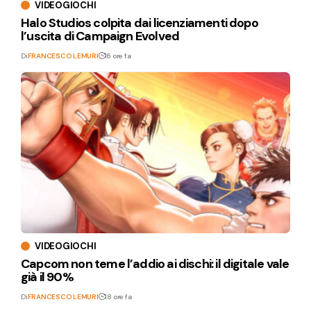
VIDEOGIOCHI
Halo Studios colpita dai licenziamenti dopo
l’uscita di Campaign Evolved
Di
FRANCESCO LEMURI
16 ore fa
VIDEOGIOCHI
Capcom non teme l’addio ai dischi: il digitale vale
già il 90%
Di
FRANCESCO LEMURI
18 ore fa