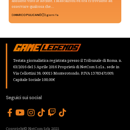
abbiamo visto le Reclute, i Mascalzoni ed ora ci troviamo ad
osservare qualcosa che…
Di
MARCO PULICANÒ
2 giorni fa
Testata giornalistica registrata presso il Tribunale di Roma, n.
63/2016 del 5 Aprile 2016 Proprietà di NetCom S.r.l.s., sede in
Via Cellottini 38, 00015 Monterotondo, P.IVA 13783471009,
Capitale Sociale 100,00€
Seguici sui social
Copyright© NetCom Srls 2025