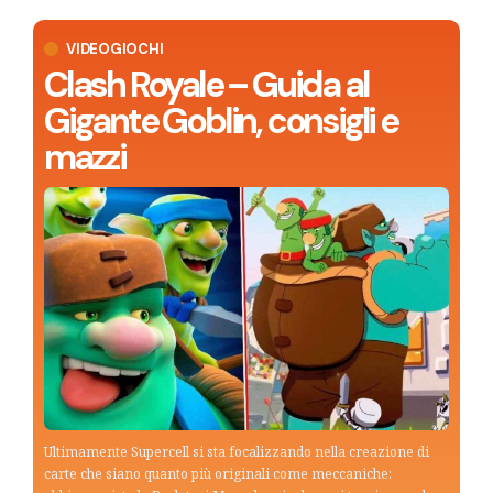
VIDEOGIOCHI
Clash Royale – Guida al
Gigante Goblin, consigli e
mazzi
Ultimamente Supercell si sta focalizzando nella creazione di
carte che siano quanto più originali come meccaniche: