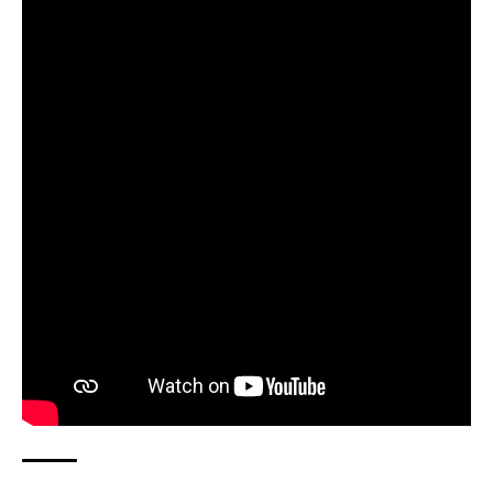
mostrato all’E3 2013 è chiaro che il titolo sarebbe più
che all’altezza. Dunque Gavin in seguito dichiara che la
scelta dipende solamente da chi si trova “più in alto di
lui” ( Sony ), e non dal suo piccolo team. Che sia un
appello indiretto per chiedere ai fans di farsi sentire? Vi
rinfreschiamo la memoria con il trailer dell’E3 2013.