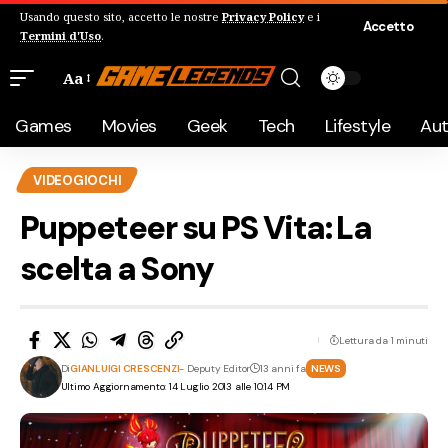
Usando questo sito, accetto le nostre
Privacy Policy
e i
Accetto
Termini d'Uso
.
Aa
Games
Movies
Geek
Tech
Lifestyle
Au
VIDEOGIOCHI
Puppeteer su PS Vita: La
scelta a Sony
Lettura da 1 minuti
Di
GIANLUIGI CRESCENZI
- Deputy Editor
13 anni fa
NEWS
Ultimo Aggiornamento: 14 Luglio 2013 alle 10:14 PM