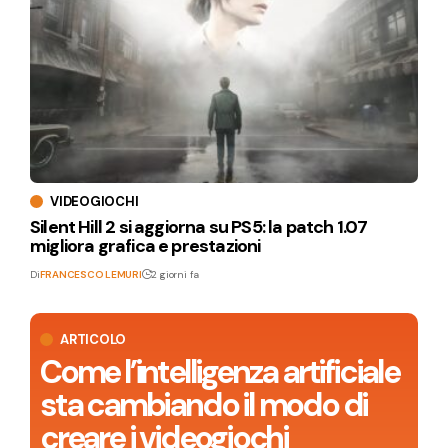
VIDEOGIOCHI
Silent Hill 2 si aggiorna su PS5: la patch 1.07
migliora grafica e prestazioni
Di
FRANCESCO LEMURI
2 giorni fa
ARTICOLO
Come l’intelligenza artificiale
sta cambiando il modo di
creare i videogiochi