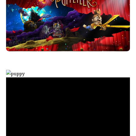
Gavin Moore
, direttore creativo di
Puppeteer
, nonché
della
Japan Studio
( il team sviluppatore del gioco ), ha
rilasciato una dichiarazione piuttosto pepata
riguardante il nuovo titolo in uscita l’11 Settembre
2013. Esordisce specificando che il suo team sta
lavorando e si sta concentrando sulla versione per PS3
di Puppeteer, ma… potrebbe uscire anche in versione
portatile su PS Vita? Dopotutto anche dal trailer