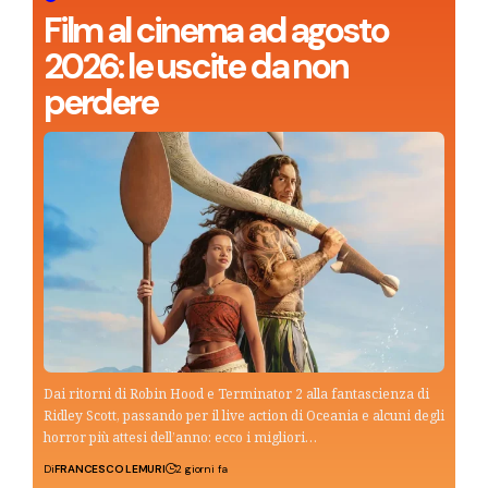
Film al cinema ad agosto
2026: le uscite da non
perdere
Dai ritorni di Robin Hood e Terminator 2 alla fantascienza di
Ridley Scott, passando per il live action di Oceania e alcuni degli
horror più attesi dell’anno: ecco i migliori…
Di
FRANCESCO LEMURI
2 giorni fa