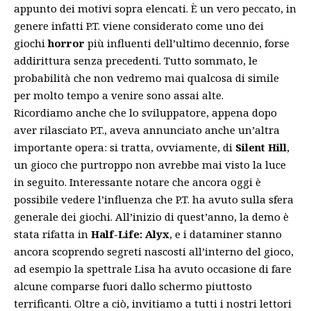
appunto dei motivi sopra elencati. È un vero peccato, in
genere infatti P.T. viene considerato come uno dei
giochi
horror
più influenti dell’ultimo decennio, forse
addirittura senza precedenti. Tutto sommato, le
probabilità che non vedremo mai qualcosa di simile
per molto tempo a venire sono assai alte.
Ricordiamo anche che lo sviluppatore, appena dopo
aver rilasciato P.T., aveva annunciato anche un’altra
importante opera: si tratta, ovviamente, di
Silent
Hill
,
un gioco che purtroppo non avrebbe mai visto la luce
in seguito. Interessante notare che ancora oggi è
possibile vedere l’influenza che P.T. ha avuto sulla sfera
generale dei giochi. All’inizio di quest’anno, la demo è
stata rifatta in
Half-Life: Alyx
, e i dataminer stanno
ancora scoprendo segreti nascosti all’interno del gioco,
ad esempio la spettrale Lisa ha avuto occasione di fare
alcune comparse fuori dallo schermo piuttosto
terrificanti. Oltre a ciò, invitiamo a tutti i nostri lettori