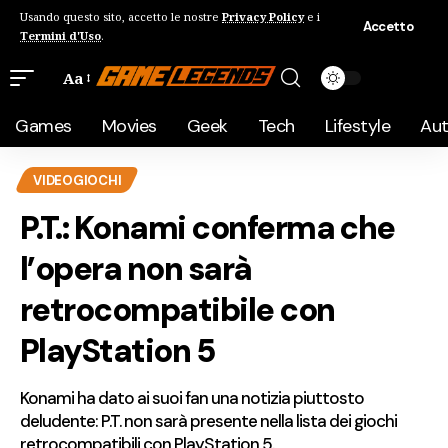
Usando questo sito, accetto le nostre
Privacy Policy
e i
Accetto
Termini d'Uso
.
Aa
Games
Movies
Geek
Tech
Lifestyle
Au
VIDEOGIOCHI
P.T.: Konami conferma che
l’opera non sarà
retrocompatibile con
PlayStation 5
Konami ha dato ai suoi fan una notizia piuttosto
deludente: P.T. non sarà presente nella lista dei giochi
retrocompatibili con PlayStation 5.