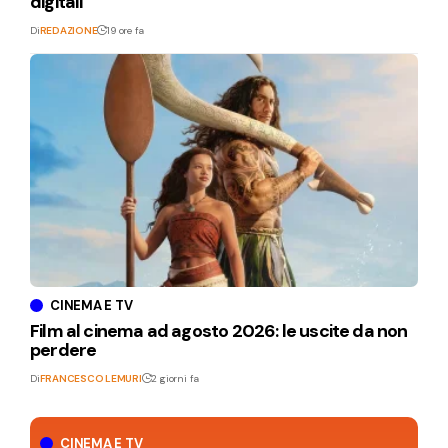
digitali
Di
REDAZIONE
19 ore fa
CINEMA E TV
Film al cinema ad agosto 2026: le uscite da non
perdere
Di
FRANCESCO LEMURI
2 giorni fa
CINEMA E TV