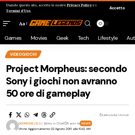
Usando questo sito, accetto le nostre
Privacy Policy
e i
Accetto
Termini d'Uso
.
Aa
Games
Movies
Geek
Tech
Lifestyle
Au
VIDEOGIOCHI
Project Morpheus: secondo
Sony i giochi non avranno
50 ore di gameplay
Lettura da 1 minuti
Di
SIMONE LELLI
- Editor in Chief
11 anni fa
NEWS
Ultimo Aggiornamento: 02 Agosto 2015 alle 10:42 AM