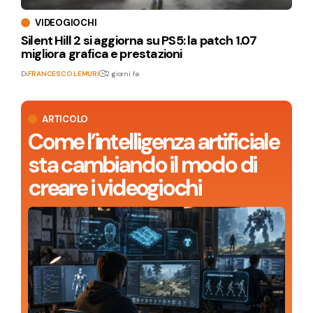
VIDEOGIOCHI
Silent Hill 2 si aggiorna su PS5: la patch 1.07
migliora grafica e prestazioni
Di
FRANCESCO LEMURI
2 giorni fa
ARTICOLO
Come l’intelligenza artificiale
sta cambiando il modo di
creare i videogiochi