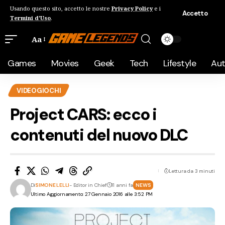
Usando questo sito, accetto le nostre
Privacy Policy
e i
Accetto
Termini d'Uso
.
Aa
Games
Movies
Geek
Tech
Lifestyle
Au
VIDEOGIOCHI
Project CARS: ecco i
contenuti del nuovo DLC
Lettura da 3 minuti
Di
SIMONE LELLI
- Editor in Chief
11 anni fa
NEWS
Ultimo Aggiornamento: 27 Gennaio 2016 alle 3:52 PM