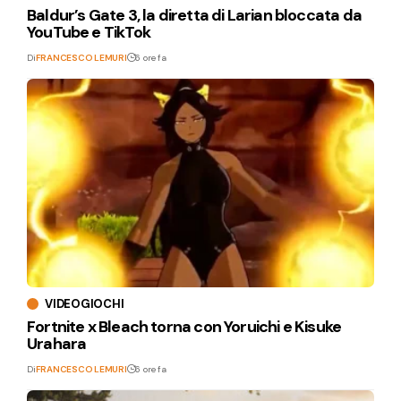
Baldur’s Gate 3, la diretta di Larian bloccata da
YouTube e TikTok
Di
FRANCESCO LEMURI
6 ore fa
VIDEOGIOCHI
Fortnite x Bleach torna con Yoruichi e Kisuke
Urahara
Di
FRANCESCO LEMURI
6 ore fa