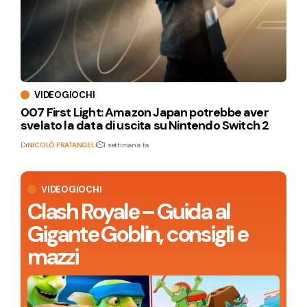
VIDEOGIOCHI
007 First Light: Amazon Japan potrebbe aver
svelato la data di uscita su Nintendo Switch 2
Di
NICOLÒ FRATANGELI
1 settimana fa
VIDEOGIOCHI
Clash Royale – Guida al
Gigante Goblin, consigli e
mazzi