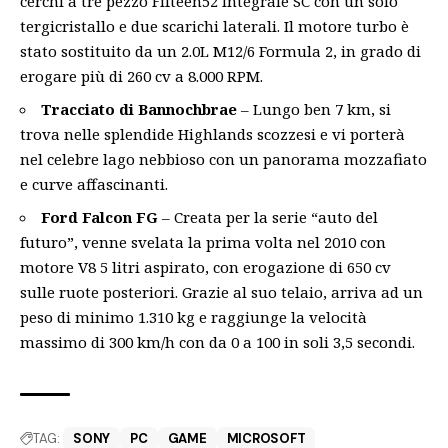
cerchi a tre pezzo Fifteen52 Integrale SC con un solo
tergicristallo e due scarichi laterali. Il motore turbo è
stato sostituito da un 2.0L M12/6 Formula 2, in grado di
erogare più di 260 cv a 8.000 RPM.
Tracciato di Bannochbrae
– Lungo ben 7 km, si
trova nelle splendide Highlands scozzesi e vi porterà
nel celebre lago nebbioso con un panorama mozzafiato
e curve affascinanti.
Ford Falcon FG
– Creata per la serie “auto del
futuro”, venne svelata la prima volta nel 2010 con
motore V8 5 litri aspirato, con erogazione di 650 cv
sulle ruote posteriori. Grazie al suo telaio, arriva ad un
peso di minimo 1.310 kg e raggiunge la velocità
massimo di 300 km/h con da 0 a 100 in soli 3,5 secondi.
TAG:
SONY
PC
GAME
MICROSOFT