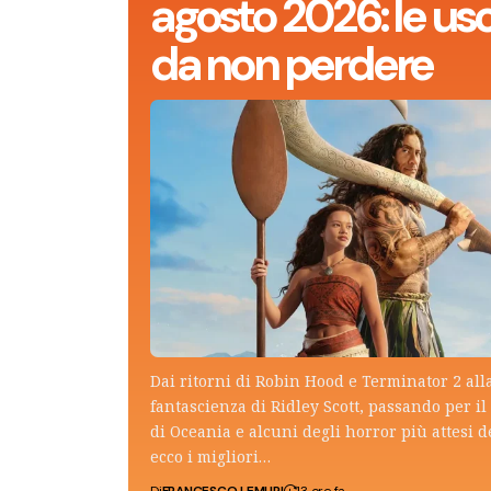
agosto 2026: le usc
da non perdere
Dai ritorni di Robin Hood e Terminator 2 all
fantascienza di Ridley Scott, passando per il 
di Oceania e alcuni degli horror più attesi d
ecco i migliori…