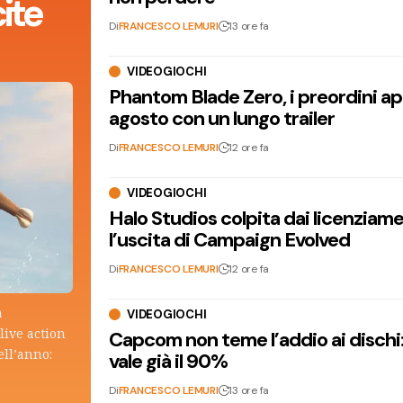
ite
Di
FRANCESCO LEMURI
13 ore fa
VIDEOGIOCHI
Phantom Blade Zero, i preordini apr
agosto con un lungo trailer
Di
FRANCESCO LEMURI
12 ore fa
VIDEOGIOCHI
Halo Studios colpita dai licenziam
l’uscita di Campaign Evolved
Di
FRANCESCO LEMURI
12 ore fa
a
VIDEOGIOCHI
live action
Capcom non teme l’addio ai dischi: i
ell’anno:
vale già il 90%
Di
FRANCESCO LEMURI
13 ore fa