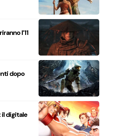
iranno l’11
enti dopo
l digitale