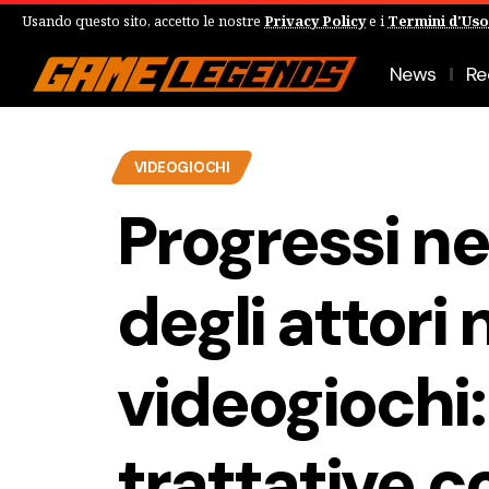
Usando questo sito, accetto le nostre
Privacy Policy
e i
Termini d'Uso
News
Re
VIDEOGIOCHI
Progressi ne
degli attori 
videogiochi:
trattative c