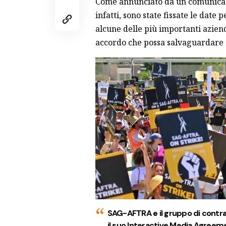
Come annunciato da
un comunica
infatti, sono state fissate le date 
alcune delle più importanti aziend
accordo che possa salvaguardare gli
SAG-AFTRA e il gruppo di contrat
il suo Interactive Media Agreem