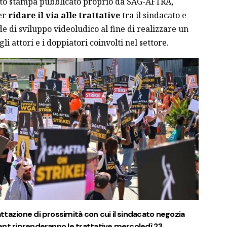
to stampa
pubblicato proprio da SAG-AFTRA,
per
ridare il via alle trattative
tra il sindacato e
e di sviluppo videoludico al fine di realizzare un
 attori e i doppiatori coinvolti nel settore.
tazione di prossimità con cui il sindacato negozia
ent
riprenderanno le trattative mercoledì 23