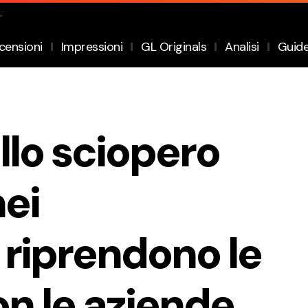
.
censioni
Impressioni
GL Originals
Analisi
Guid
llo sciopero
nei
 riprendono le
on le aziende