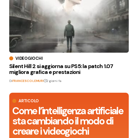
VIDEOGIOCHI
Silent Hill 2 si aggiorna su PS5: la patch 1.07
migliora grafica e prestazioni
Di
FRANCESCO LEMURI
2 giorni fa
ARTICOLO
Come l’intelligenza artificiale
sta cambiando il modo di
creare i videogiochi