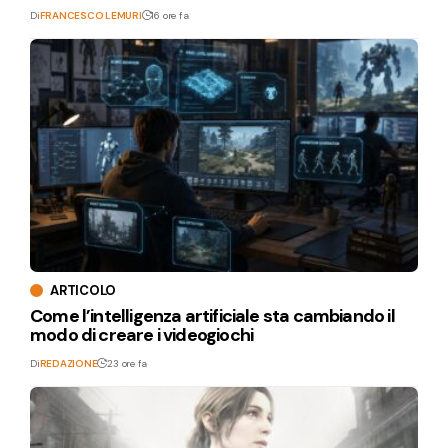
Di
FRANCESCO LEMURI
16 ore fa
ARTICOLO
Come l’intelligenza artificiale sta cambiando il
modo di creare i videogiochi
Di
REDAZIONE
23 ore fa