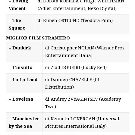
– Loving
di Dorota KOBIELA e Hugh WELCHMAN
Vincent
(Adler Entertainment, Nexo Digital)
– The
di Ruben OSTLUND (Teodora Film)
Square
MIGLIOR FILM STRANIERO
– Dunkirk
di Christopher NOLAN (Warner Bros.
Entertainment Italia)
– L’insulto
di Ziad DOUEIRI (Lucky Red)
– La La Land
di Damien CHAZELLE (01
Distribution)
– Loveless
di Andrey ZVYAGINTSEV (Academy
Two)
– Manchester
di Kenneth LONERGAN (Universal
by the Sea
Pictures International Italy)