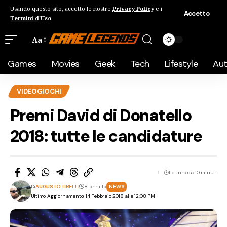
Usando questo sito, accetto le nostre
Privacy Policy
e i
Accetto
Termini d'Uso
.
Aa
Games
Movies
Geek
Tech
Lifestyle
Au
VIDEOGIOCHI
Premi David di Donatello
2018: tutte le candidature
Lettura da 10 minuti
Di
AUGUSTO TIRELLI
8 anni fa
NEWS
Ultimo Aggiornamento: 14 Febbraio 2018 alle 12:08 PM