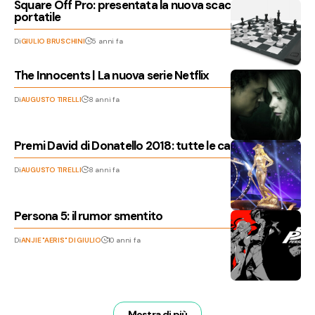
Square Off Pro: presentata la nuova scacchiera smart
portatile
Di
GIULIO BRUSCHINI
5 anni fa
The Innocents | La nuova serie Netflix
Di
AUGUSTO TIRELLI
8 anni fa
Premi David di Donatello 2018: tutte le candidature
Di
AUGUSTO TIRELLI
8 anni fa
Persona 5: il rumor smentito
Di
ANJIE "AERIS" DI GIULIO
10 anni fa
Mostra di più