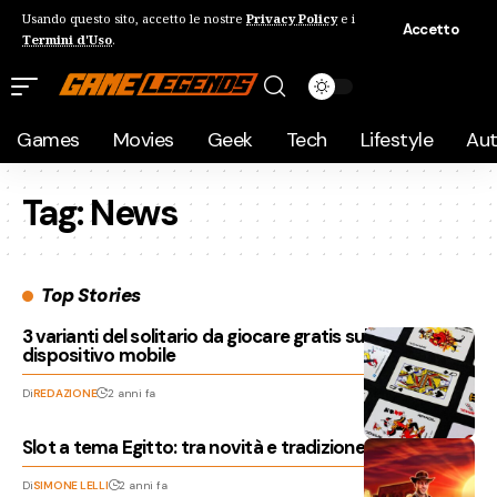
Usando questo sito, accetto le nostre
Privacy Policy
e i
Accetto
Termini d'Uso
.
Games
Movies
Geek
Tech
Lifestyle
Au
Tag:
News
Top Stories
3 varianti del solitario da giocare gratis sul proprio
dispositivo mobile
Di
REDAZIONE
2 anni fa
Slot a tema Egitto: tra novità e tradizione
Di
SIMONE LELLI
2 anni fa