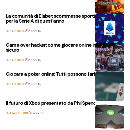
La comunità di Elabet scommesse sportive si prepara
per la Serie A di quest’anno
Di
REDAZIONE
2 anni fa
Game over hacker: come giocare online in modo
sicuro
Di
REDAZIONE
2 anni fa
Giocare a poker online: Tutti possono farlo?
Di
REDAZIONE
2 anni fa
Il futuro di Xbox presentato da Phil Spencer
Di
FLAVIO PERRI
2 anni fa