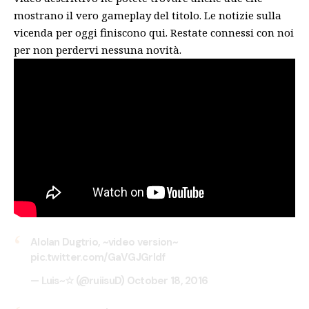
mostrano il vero gameplay del titolo. Le notizie sulla
vicenda per oggi finiscono qui. Restate connessi con noi
per non perdervi nessuna novità.
Alolan Dugtrio, ~video version~
pic.twitter.com/GaVGJGrldf
— Luis~☆ (@ruiisuD)
October 18, 2016