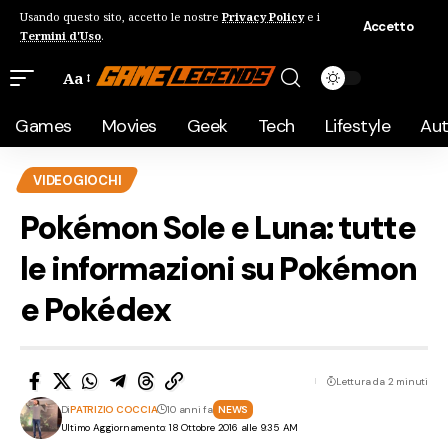
Usando questo sito, accetto le nostre
Privacy Policy
e i
Accetto
Termini d'Uso
.
Aa
Games
Movies
Geek
Tech
Lifestyle
Au
VIDEOGIOCHI
Pokémon Sole e Luna: tutte
le informazioni su Pokémon
e Pokédex
Lettura da 2 minuti
Di
PATRIZIO COCCIA
10 anni fa
NEWS
Ultimo Aggiornamento: 18 Ottobre 2016 alle 9:35 AM