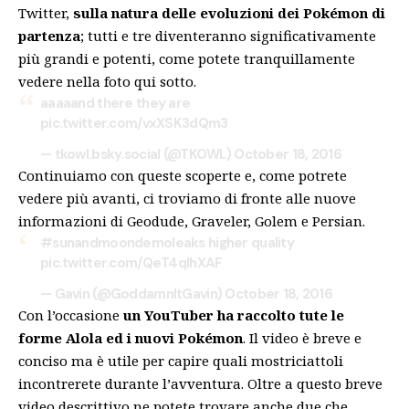
Twitter,
sulla natura delle evoluzioni dei Pokémon di
partenza
; tutti e tre diventeranno significativamente
più grandi e potenti, come potete tranquillamente
vedere nella foto qui sotto.
aaaaand there they are
pic.twitter.com/vxXSK3dQm3
— tkowl.bsky.social (@TKOWL)
October 18, 2016
Continuiamo con queste scoperte e, come potrete
vedere più avanti, ci troviamo di fronte alle nuove
informazioni di Geodude, Graveler, Golem e Persian.
#sunandmoondemoleaks
higher quality
pic.twitter.com/QeT4qlhXAF
— Gavin (@GoddamnItGavin)
October 18, 2016
Con l’occasione
un YouTuber ha raccolto tute le
forme Alola ed i nuovi Pokémon
. Il video è breve e
conciso ma è utile per capire quali mostriciattoli
incontrerete durante l’avventura. Oltre a questo breve
video descrittivo ne potete trovare anche due che