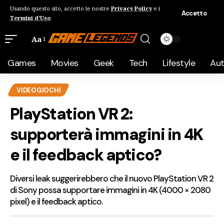
Usando questo sito, accetto le nostre
Privacy Policy
e i
Accetto
Termini d'Uso
.
Aa
Games
Movies
Geek
Tech
Lifestyle
Au
VIDEOGIOCHI
PlayStation VR 2:
supporterà immagini in 4K
e il feedback aptico?
Diversi leak suggerirebbero che il nuovo PlayStation VR 2
di Sony possa supportare immagini in 4K (4000 × 2080
pixel) e il feedback aptico.