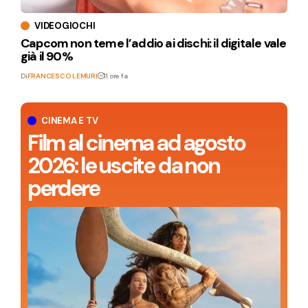
VIDEOGIOCHI
Capcom non teme l’addio ai dischi: il digitale vale
già il 90%
Di
FRANCESCO LEMURI
11 ore fa
CINEMA E TV
Film al cinema ad agosto
2026: le uscite da non
perdere