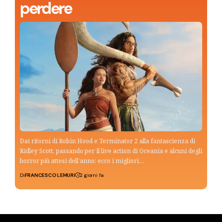
perdere
Dai ritorni di Robin Hood e Terminator 2 alla fantascienza di
Ridley Scott, passando per il live action di Oceania e alcuni degli
horror più attesi dell’anno: ecco i migliori…
Di
FRANCESCO LEMURI
2 giorni fa