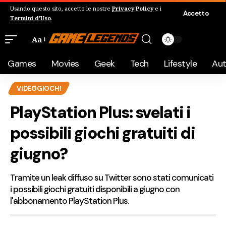
Usando questo sito, accetto le nostre
Privacy Policy
e i
Accetto
Termini d'Uso
.
Aa
Games
Movies
Geek
Tech
Lifestyle
Au
VIDEOGIOCHI
PlayStation Plus: svelati i
possibili giochi gratuiti di
giugno?
Tramite un leak diffuso su Twitter sono stati comunicati
i possibili giochi gratuiti disponibili a giugno con
l'abbonamento PlayStation Plus.