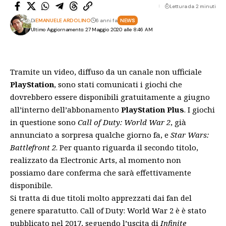
Lettura da 2 minuti
Di
EMANUELE ARDOLINO
6 anni fa
NEWS
Ultimo Aggiornamento: 27 Maggio 2020 alle 8:46 AM
Tramite un video, diffuso da un canale non ufficiale
PlayStation
, sono stati comunicati i giochi che
dovrebbero essere disponibili gratuitamente a giugno
all’interno dell’
abbonamento
PlayStation Plus
. I giochi
in questione sono
Call of Duty: World War 2
, già
annunciato
a sorpresa qualche giorno fa, e
Star Wars:
Battlefront 2
. Per quanto riguarda il secondo titolo,
realizzato da Electronic Arts, al momento non
possiamo dare conferma che sarà effettivamente
disponibile.
Si tratta di due titoli molto apprezzati dai fan del
genere sparatutto. Call of Duty: World War 2 è è stato
pubblicato nel 2017, seguendo l’uscita di
Infinite