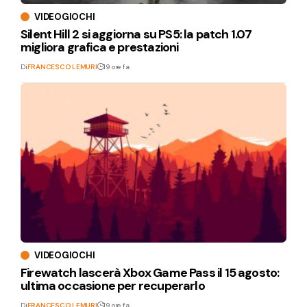
VIDEOGIOCHI
Silent Hill 2 si aggiorna su PS5: la patch 1.07
migliora grafica e prestazioni
Di
FRANCESCO LEMURI
19 ore fa
VIDEOGIOCHI
Firewatch lascerà Xbox Game Pass il 15 agosto:
ultima occasione per recuperarlo
Di
FRANCESCO LEMURI
19 ore fa