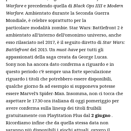
Warfare
e precedendo quella di
Black Ops IIII
e
Modern
Warfare
. Ambientato durante la Seconda Guerra
Mondiale, è celebre soprattutto per la
particolare modalità zombie. Star Wars: Battlefront 2 è
ambientato all’interno dell’omonimo universo, anche
esso rilasciato nel 2017, è il seguito diretto di
Star Wars:
Battlefront
del 2015. Un
must-have
per tutti gli
appassionati della saga creata da George Lucas.
Sony non ha ancora dato conferma a riguardo e in
questo periodo c’è sempre una forte speculazione
riguardo i titoli che potrebbero essere disponibili,
qualche giorno fa
ad esempio si supponeva potesse
essere Marvel’s Spider-Man. Insomma, non ci tocca che
aspettare le 17.30 ora italiana di oggi pomeriggio per
avere conferma sulla lineup dei titoli fruibili
gratuitamente con PlayStation Plus dal
2 giugno
.
Ricordiamo infine che da quella stessa data non
saranno più disponibili i giochi attuali, ovvero il