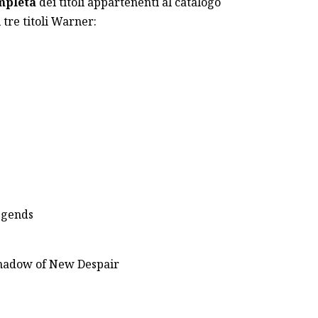
ompleta
dei titoli appartenenti al catalogo
 tre titoli Warner:
egends
Shadow of New Despair