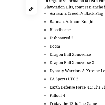
Di seguito vi forniamo la
lista c
PlayStation Hits, compresi anche i
Assassin’s Creed IV Black Flag
Batman: Arkham Knight
Bloodborne
Dishonored 2
Doom
Dragon Ball Xenoverse
Dragon Ball Xenoverse 2
Dynasty Warriors 8: Xtreme L
EA Sports UFC 2
Earth Defense Force 4.1: The 
Fallout 4
Friday the 13th: The Game