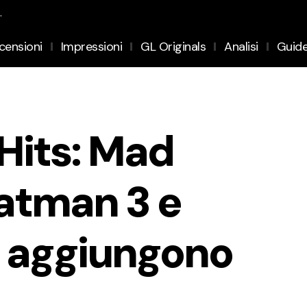
.
censioni
Impressioni
GL Originals
Analisi
Guid
Hits: Mad
atman 3 e
si aggiungono