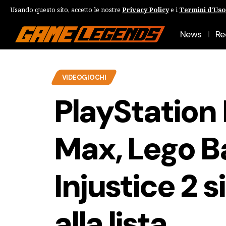
Usando questo sito, accetto le nostre
Privacy Policy
e i
Termini d'Uso
News
Re
VIDEOGIOCHI
PlayStation 
Max, Lego B
Injustice 2 
alla lista