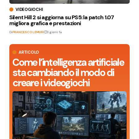
VIDEOGIOCHI
Silent Hill 2 si aggiorna su PS5: la patch 1.07
migliora grafica e prestazioni
Di
FRANCESCO LEMURI
3 giorni fa
ARTICOLO
Come l’intelligenza artificiale
sta cambiando il modo di
creare i videogiochi