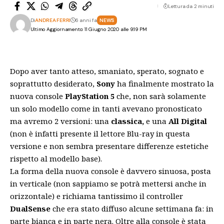
Lettura da 2 minuti
Di
ANDREA FERRI
6 anni fa
NEWS
Ultimo Aggiornamento: 11 Giugno 2020 alle 9:19 PM
Dopo aver tanto atteso
, smaniato, sperato, sognato e
soprattutto desiderato,
Sony
ha finalmente mostrato la
nuova console
PlayStation 5
che, non sarà solamente
un solo modello come in tanti avevano pronosticato
ma avremo 2 versioni: una
classica,
e una
All Digital
(non è infatti presente il lettore Blu-ray in questa
versione e non sembra presentare differenze estetiche
rispetto al modello base).
La forma della nuova console è davvero sinuosa, posta
in verticale (non sappiamo se potrà mettersi anche in
orizzontale) e richiama tantissimo il controller
DualSense
che era stato diffuso alcune settimana fa: in
parte bianca e in parte nera. Oltre alla console è stata