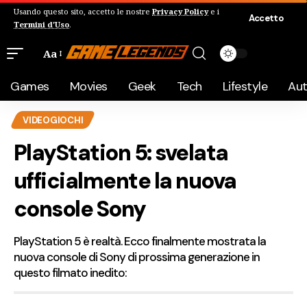
Usando questo sito, accetto le nostre
Privacy Policy
e i
Accetto
Termini d'Uso
.
Aa
Games
Movies
Geek
Tech
Lifestyle
Au
VIDEOGIOCHI
PlayStation 5: svelata
ufficialmente la nuova
console Sony
PlayStation 5 è realtà. Ecco finalmente mostrata la
nuova console di Sony di prossima generazione in
questo filmato inedito: