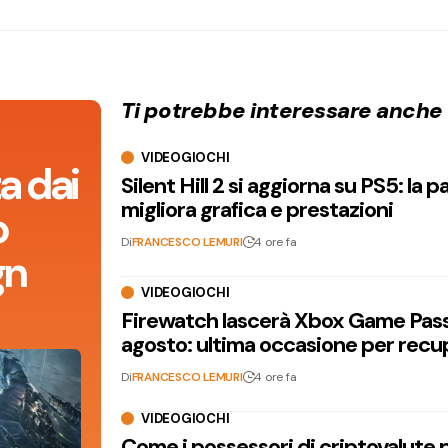
Ti potrebbe interessare anche
VIDEOGIOCHI
a dai
Silent Hill 2 si aggiorna su PS5: la p
migliora grafica e prestazioni
o
Di
FRANCESCO LEMURI
4 ore fa
gn
VIDEOGIOCHI
Firewatch lascerà Xbox Game Pass 
agosto: ultima occasione per recu
Di
FRANCESCO LEMURI
4 ore fa
VIDEOGIOCHI
Come i possessori di criptovalute