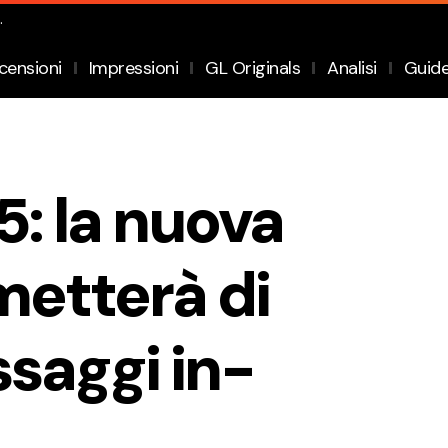
.
censioni
Impressioni
GL Originals
Analisi
Guid
5: la nuova
metterà di
saggi in-