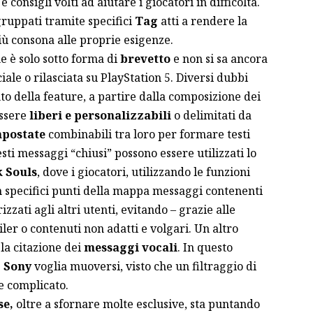
e consigli volti ad aiutare i giocatori in difficoltà.
ruppati tramite specifici
Tag
atti a rendere la
iù consona alle proprie esigenze.
e è solo sotto forma di
brevetto
e non si sa ancora
ale o rilasciata su PlayStation 5. Diversi dubbi
o della feature, a partire dalla composizione dei
essere
liberi e personalizzabili
o delimitati da
mpostate
combinabili tra loro per formare testi
ti messaggi “chiusi” possono essere utilizzati lo
 Souls
, dove i giocatori, utilizzando le funzioni
in specifici punti della mappa messaggi contenenti
zati agli altri utenti, evitando – grazie alle
iler o contenuti non adatti e volgari. Un altro
la citazione dei
messaggi vocali
. In questo
e
Sony
voglia muoversi, visto che un filtraggio di
e complicato.
se,
oltre a sfornare molte
esclusive
, sta puntando