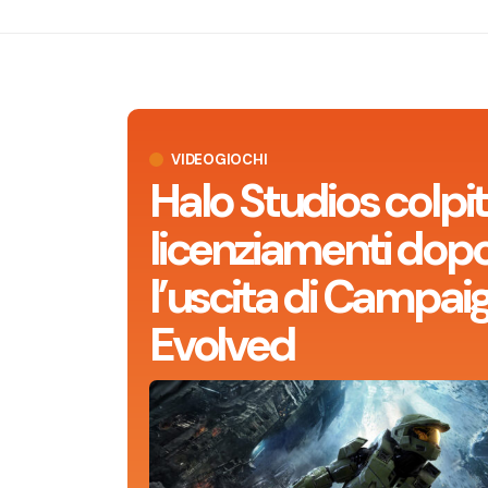
VIDEOGIOCHI
Halo Studios colpit
licenziamenti dop
l’uscita di Campai
Evolved