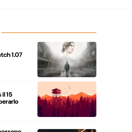
atch 1.07
il 15
perarlo
 possono