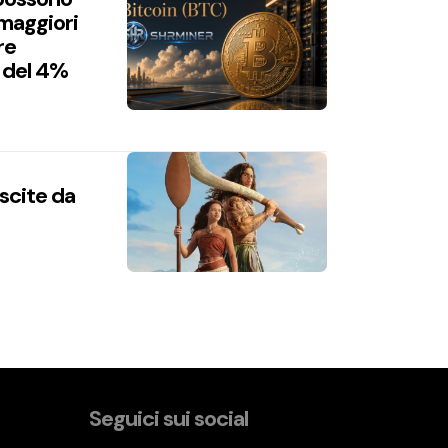
 maggiori
re
 del 4%
uscite da
Seguici sui social