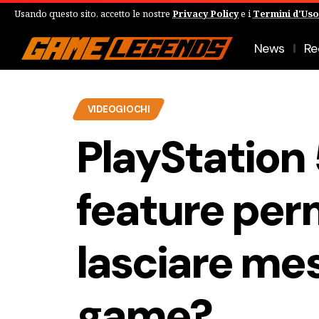
Usando questo sito, accetto le nostre
Privacy Policy
e i
Termini d'Uso
News
Re
VIDEOGIOCHI
PlayStation 
feature per
lasciare mes
game?