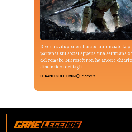
Diversi sviluppatori hanno annunciato la p
partenza sui social appena una settimana do
del remake. Microsoft non ha ancora chiarito
dimensioni dei tagli.
Di
FRANCESCO LEMURI
1 giorno fa