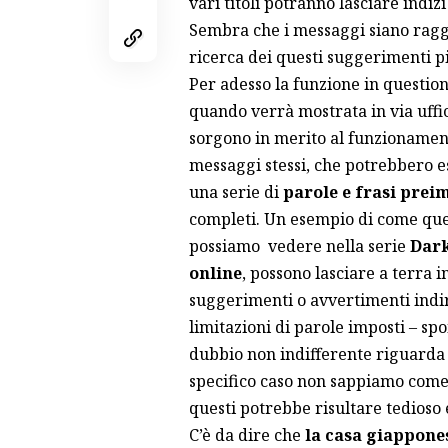
vari titoli potranno lasciare indizi 
Sembra che i messaggi siano ragg
ricerca dei questi suggerimenti p
Per adesso la funzione in question
quando verrà mostrata in via uffici
sorgono in merito al funzionament
messaggi stessi, che potrebbero 
una serie di
parole e frasi prei
completi. Un esempio di come ques
possiamo vedere nella serie
Dark
online
, possono lasciare a terra 
suggerimenti o avvertimenti indiriz
limitazioni di parole imposti – spo
dubbio non indifferente riguarda 
specifico caso non sappiamo com
questi potrebbe risultare tedioso 
C’è da dire che
la casa giappone