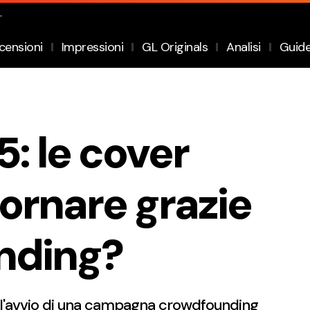
.
censioni
Impressioni
GL Originals
Analisi
Guid
5: le cover
ornare grazie
nding?
a l'avvio di una campagna crowdfounding