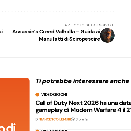
ARTICOLO SUCCESSIVO
ai
Assassin’s Creed Valhalla – Guida ai
Manufatti di Sciropescire
Ti potrebbe interessare anche
VIDEOGIOCHI
Call of Duty Next 2026 ha una dat
gameplay di Modern Warfare 4 il 2
Di
FRANCESCO LEMURI
18 ore fa
 di