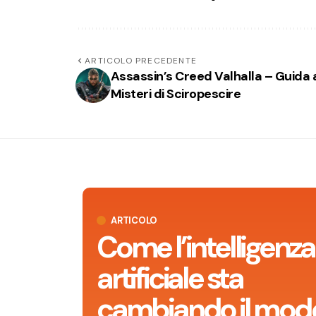
ARTICOLO PRECEDENTE
Assassin’s Creed Valhalla – Guida 
Misteri di Sciropescire
ARTICOLO
Come l’intelligenza
artificiale sta
cambiando il modo