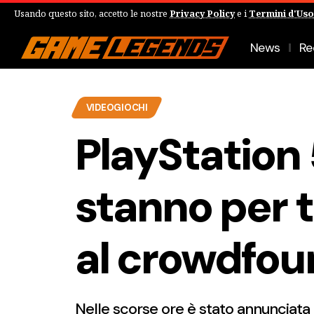
Usando questo sito, accetto le nostre
Privacy Policy
e i
Termini d'Uso
News
Re
VIDEOGIOCHI
PlayStation 
stanno per t
al crowdfou
Nelle scorse ore è stato annunciat