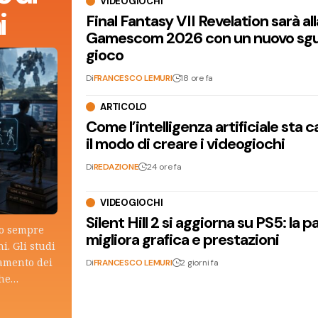
VIDEOGIOCHI
i
Final Fantasy VII Revelation sarà all
Gamescom 2026 con un nuovo sgu
gioco
Di
FRANCESCO LEMURI
18 ore fa
ARTICOLO
Come l’intelligenza artificiale sta
il modo di creare i videogiochi
Di
REDAZIONE
24 ore fa
VIDEOGIOCHI
Silent Hill 2 si aggiorna su PS5: la p
lo sempre
migliora grafica e prestazioni
i. Gli studi
tamento dei
Di
FRANCESCO LEMURI
2 giorni fa
che…