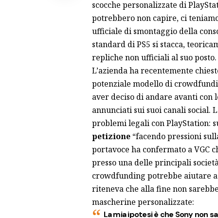
scocche personalizzate di PlaySt
potrebbero non capire, ci teniamo
ufficiale di smontaggio della conso
standard di PS5 si stacca, teorica
repliche non ufficiali al suo posto.
L’azienda ha recentemente chiesto 
potenziale modello di crowdfundi
aver deciso di andare avanti con 
annunciati sui suoi canali social. 
problemi legali con PlayStation: 
petizione
“facendo pressioni sul
portavoce ha confermato a VGC ch
presso una delle principali società
crowdfunding potrebbe aiutare a n
riteneva che alla fine non sarebbe
mascherine personalizzate:
La mia ipotesi è che Sony non sar