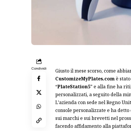
Condividi
Giusto il mese scorso, come abbiam
CustomizeMyPlates.com
è stato
“
PlateStation5
” e alla fine ha ri
personalizzati, a seguito della mi
L’azienda con sede nel Regno Unito
console personalizzate e ha detto
sui marchi e sui brevetti nel pros
facendo affidamento alla piattaf