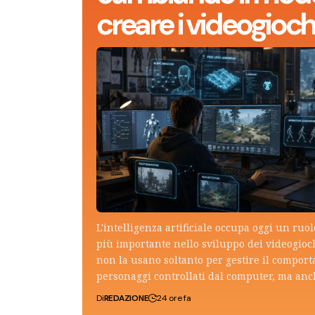
creare i videogioch
L'intelligenza artificiale occupa oggi un ruo
più importante nello sviluppo dei videogioch
non la usano soltanto per gestire il compor
personaggi controllati dal computer, ma an
Di
REDAZIONE
24 ore fa