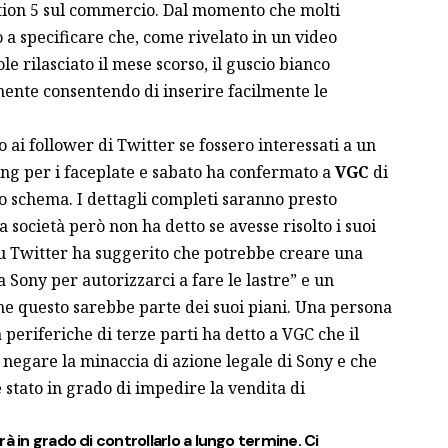
ation 5 sul commercio. Dal momento che molti
 a specificare che, come rivelato in un video
le rilasciato il mese scorso, il guscio bianco
mente consentendo di inserire facilmente le
ai follower di Twitter se fossero interessati a un
ng per i faceplate e sabato ha confermato a
VGC
di
lo schema. I dettagli completi saranno presto
La società però non ha detto se avesse risolto i suoi
su Twitter ha suggerito che potrebbe creare una
la
Sony
per autorizzarci a fare le lastre” e un
e questo sarebbe parte dei suoi piani. Una persona
 periferiche di terze parti ha detto a VGC che il
egare la minaccia di azione legale di Sony e che
 stato in grado di impedire la vendita di
à in grado di controllarlo a lungo termine. Ci