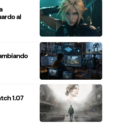
a
ardo al
 cambiando
atch 1.07