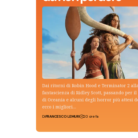
Dai ritorni di Robin Hood e Terminator 2 all
fantascienza di Ridley Scott, passando per il 
di Oceania e alcuni degli horror più attesi d
ecco i migliori…
Di
FRANCESCO LEMURI
20 ore fa