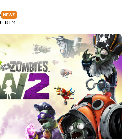
a
NEWS
 1:13 PM