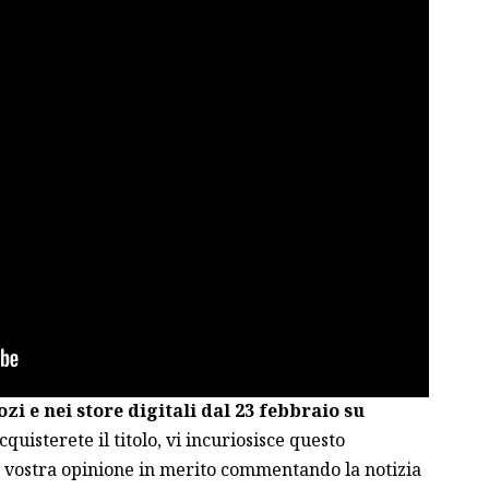
zi e nei store digitali dal 23 febbraio su
quisterete il titolo, vi incuriosisce questo
a vostra opinione in merito commentando la notizia