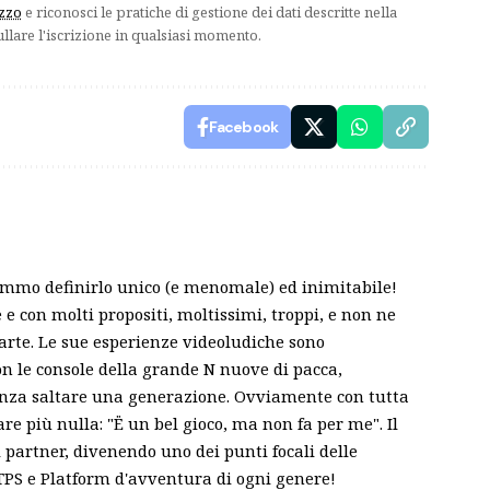
izzo
e riconosci le pratiche di gestione dei dati descritte nella
ullare l'iscrizione in qualsiasi momento.
Facebook
emmo definirlo unico (e menomale) ed inimitabile!
 con molti propositi, moltissimi, troppi, e non ne
parte. Le sue esperienze videoludiche sono
on le console della grande N nuove di pacca,
enza saltare una generazione. Ovviamente con tutta
re più nulla: "Ë un bel gioco, ma non fa per me". Il
i partner, divenendo uno dei punti focali delle
, TPS e Platform d'avventura di ogni genere!