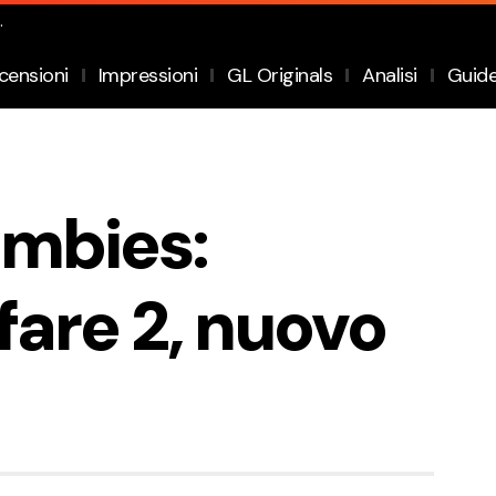
.
censioni
Impressioni
GL Originals
Analisi
Guid
ombies:
are 2, nuovo