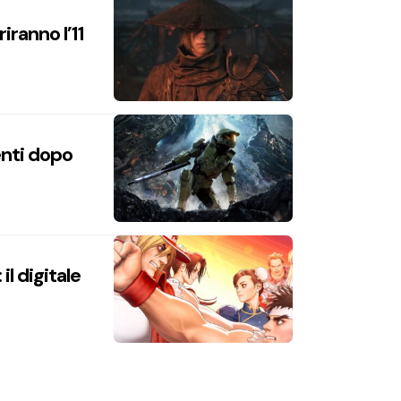
iranno l’11
enti dopo
l digitale