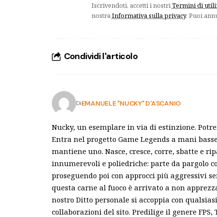
Iscrivendoti, accetti i nostri
Termini di util
nostra
Informativa sulla privacy
. Puoi ann
Condividi l'articolo
EMANUELE "NUCKY" D'ASCANIO
Di
Nucky, un esemplare in via di estinzione. Potr
Entra nel progetto Game Legends a mani basse e
mantiene uno. Nasce, cresce, corre, sbatte e ri
innumerevoli e poliedriche: parte da pargolo c
proseguendo poi con approcci più aggressivi s
questa carne al fuoco è arrivato a non apprezza
nostro Ditto personale si accoppia con qualsias
collaborazioni del sito. Predilige il genere FPS