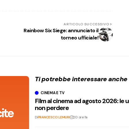
ARTICOLO SUCCESSIVO
Rainbow Six Siege: annunciato il
torneo ufficiale!
Ti potrebbe interessare anche
CINEMA E TV
Film al cinema ad agosto 2026: le 
non perdere
ite
Di
FRANCESCO LEMURI
20 ore fa