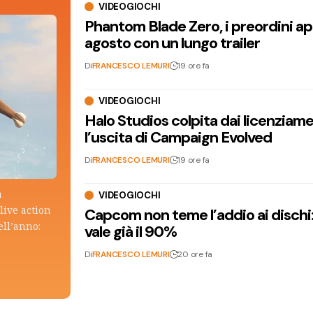
VIDEOGIOCHI
Phantom Blade Zero, i preordini apr
agosto con un lungo trailer
Di
FRANCESCO LEMURI
19 ore fa
VIDEOGIOCHI
Halo Studios colpita dai licenziam
l’uscita di Campaign Evolved
Di
FRANCESCO LEMURI
19 ore fa
a
VIDEOGIOCHI
live action
Capcom non teme l’addio ai dischi: i
ell’anno:
vale già il 90%
Di
FRANCESCO LEMURI
20 ore fa