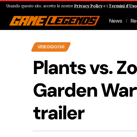
Usando questo sito, accetto le nostre
Privacy Policy
e i
Termini d'Uso
News
Re
VIDEOGIOCHI
Plants vs. Z
Garden Warf
trailer