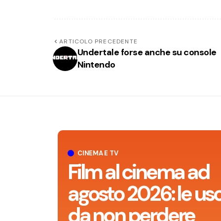
ARTICOLO PRECEDENTE
Undertale forse anche su console
Nintendo
CINEMA E TV
Film al cinema ad
agosto 2026: le usc
da non perdere