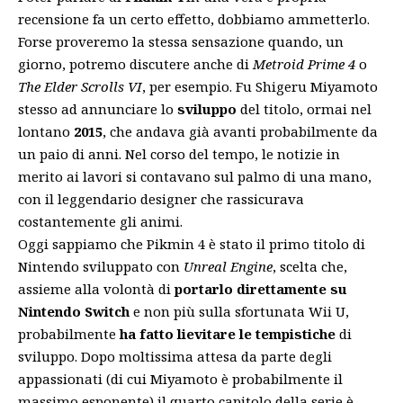
recensione fa un certo effetto, dobbiamo ammetterlo.
Forse proveremo la stessa sensazione quando, un
giorno, potremo discutere anche di
Metroid Prime 4
o
The Elder Scrolls VI
, per esempio. Fu Shigeru Miyamoto
stesso ad annunciare lo
sviluppo
del titolo, ormai nel
lontano
2015
, che andava già avanti probabilmente da
un paio di anni. Nel corso del tempo, le notizie in
merito ai lavori si contavano sul palmo di una mano,
con il leggendario designer che rassicurava
costantemente gli animi.
Oggi sappiamo che Pikmin 4 è stato il primo titolo di
Nintendo sviluppato con
Unreal Engine
, scelta che,
assieme alla volontà di
portarlo direttamente su
Nintendo Switch
e non più sulla sfortunata Wii U,
probabilmente
ha fatto lievitare le tempistiche
di
sviluppo. Dopo moltissima attesa da parte degli
appassionati (di cui Miyamoto è probabilmente il
massimo esponente) il quarto capitolo della serie è