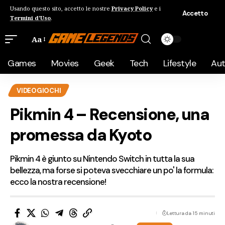
Usando questo sito, accetto le nostre
Privacy Policy
e i
Accetto
Termini d'Uso
.
Aa
Games
Movies
Geek
Tech
Lifestyle
Au
VIDEOGIOCHI
Pikmin 4 – Recensione, una
promessa da Kyoto
Pikmin 4 è giunto su Nintendo Switch in tutta la sua
bellezza, ma forse si poteva svecchiare un po' la formula:
ecco la nostra recensione!
Lettura da 15 minuti