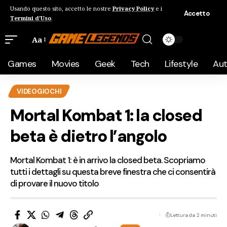
Usando questo sito, accetto le nostre
Privacy Policy
e i
Accetto
Termini d'Uso
.
Aa
Games
Movies
Geek
Tech
Lifestyle
Au
VIDEOGIOCHI
Mortal Kombat 1: la closed
beta è dietro l’angolo
Mortal Kombat 1: è in arrivo la closed beta. Scopriamo
tutti i dettagli su questa breve finestra che ci consentirà
di provare il nuovo titolo
Lettura da 2 minuti