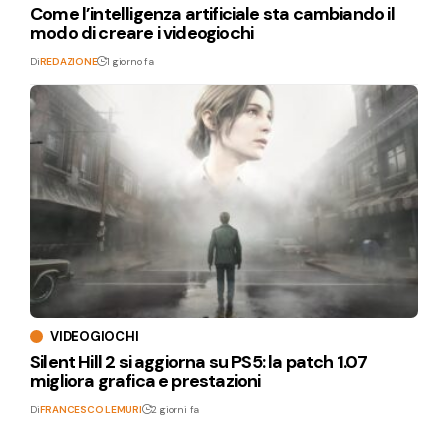
Come l’intelligenza artificiale sta cambiando il
modo di creare i videogiochi
Di
REDAZIONE
1 giorno fa
VIDEOGIOCHI
Silent Hill 2 si aggiorna su PS5: la patch 1.07
migliora grafica e prestazioni
Di
FRANCESCO LEMURI
2 giorni fa