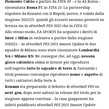
Piemonte Calcio
a partire da
FIFA 20
– e la AS Roma –
rinominata
Roma FC
in
FIFA 21
.
La partnership
stipulata da Konami con il Napoli
, invece, è valida dalla
stagione 2022/23- quindi gli azzurri saranno presenti su
licenza sia in
eFootball PES 2022
che in
FIFA 22
.
Allo stesso modo, EA SPORTS ha acquisito i diritti di
Inter
e
Milan
in esclusiva a partire dalla stagione
2020/21 – in
eFootball PES 2021 Season Update
le due
squadre di Milano sono state rinominate
Lombardia
NA
e
Milano RN
. Ne consegue che, ad oggi,
nessun
gioco calcistico
abbia le licenze per riprodurre
nell’aspetto
tutte le squadre di Serie A
. Entrambi i
titoli possono comunque riprodurre
nome
e
aspetto
di
tutti i calciatori della Serie A.
Konami
sta preparando il debutto di
eFootball PES
su
next-gen
, dopo aver saltato la release del titolo per la
stagione appena conclusa – la casa giapponese ha
infatti pubblicato
eFootball PES 2021 Season Update