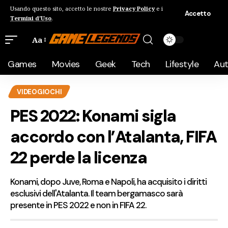
Usando questo sito, accetto le nostre
Privacy Policy
e i
Accetto
Termini d'Uso
.
Aa
Games
Movies
Geek
Tech
Lifestyle
Au
VIDEOGIOCHI
PES 2022: Konami sigla
accordo con l’Atalanta, FIFA
22 perde la licenza
Konami, dopo Juve, Roma e Napoli, ha acquisito i diritti
esclusivi dell'Atalanta. Il team bergamasco sarà
presente in PES 2022 e non in FIFA 22.