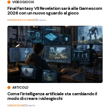
VIDEOGIOCHI
Final Fantasy VII Revelation sarà alla Gamescom
2026 con un nuovo sguardo al gioco
Di
FRANCESCO LEMURI
2 ore fa
ARTICOLO
Come l’intelligenza artificiale sta cambiando il
modo di creare i videogiochi
Di
REDAZIONE
9 ore fa