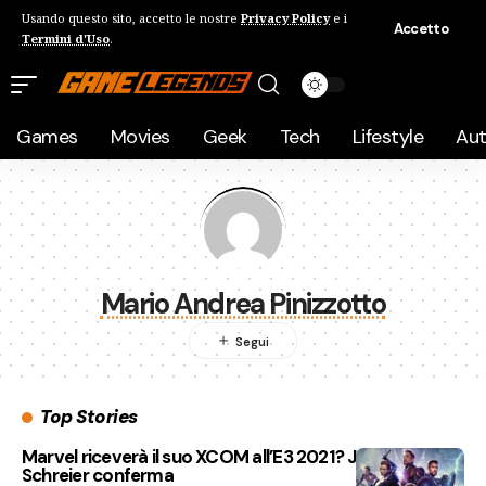
Usando questo sito, accetto le nostre
Privacy Policy
e i
Accetto
Termini d'Uso
.
Games
Movies
Geek
Tech
Lifestyle
Au
Mario Andrea Pinizzotto
Top Stories
Marvel riceverà il suo XCOM all’E3 2021? Jason
Schreier conferma