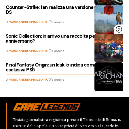
Counter-Strike: fan realizza una versione per Nintendo
DS
Di
MARIO ANDREA PINIZZOTTO
5 anni fa
Sonic Collection: in arrivo una raccolta per il 30esimo
anniversario?
Di
MARIO ANDREA PINIZZOTTO
5 anni fa
Final Fantasy Origin: un leak lo indica come soulslike in
esclusiva PS5
Di
MARIO ANDREA PINIZZOTTO
5 anni fa
Testata giornalistica registrata presso il Tribunale di Roma, n.
63/2016 del 5 Aprile 2016 Proprietà di NetCom S.r.l.s., sede in