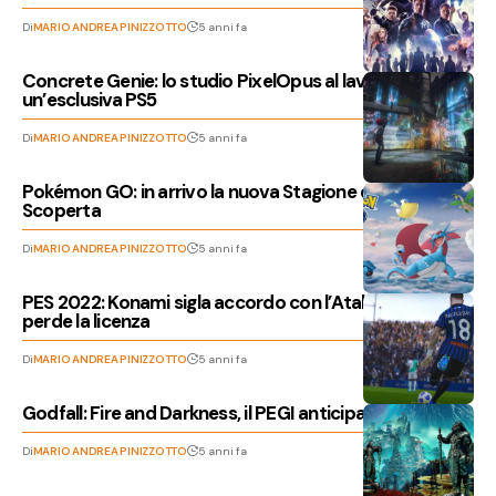
Di
MARIO ANDREA PINIZZOTTO
5 anni fa
Concrete Genie: lo studio PixelOpus al lavoro su
un’esclusiva PS5
Di
MARIO ANDREA PINIZZOTTO
5 anni fa
Pokémon GO: in arrivo la nuova Stagione della
Scoperta
Di
MARIO ANDREA PINIZZOTTO
5 anni fa
PES 2022: Konami sigla accordo con l’Atalanta, FIFA 22
perde la licenza
Di
MARIO ANDREA PINIZZOTTO
5 anni fa
Godfall: Fire and Darkness, il PEGI anticipa il DLC?
Di
MARIO ANDREA PINIZZOTTO
5 anni fa