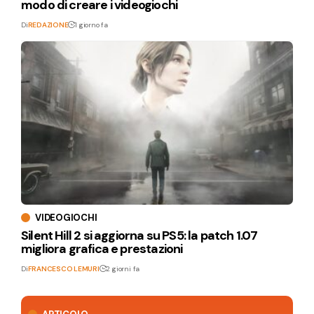
modo di creare i videogiochi
Di
REDAZIONE
1 giorno fa
VIDEOGIOCHI
Silent Hill 2 si aggiorna su PS5: la patch 1.07
migliora grafica e prestazioni
Di
FRANCESCO LEMURI
2 giorni fa