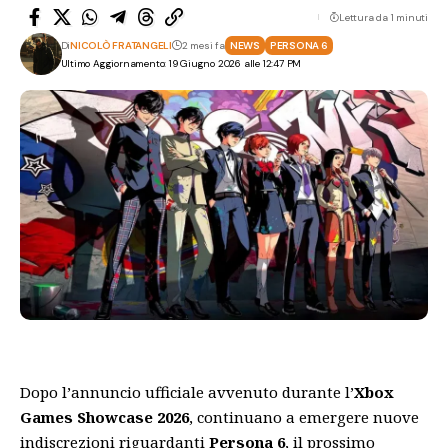
Lettura da 1 minuti
Di
NICOLÒ FRATANGELI
2 mesi fa
NEWS
PERSONA 6
Ultimo Aggiornamento: 19 Giugno 2026 alle 12:47 PM
Dopo l’annuncio ufficiale avvenuto durante l’
Xbox
Games Showcase 2026
, continuano a emergere nuove
indiscrezioni riguardanti
Persona 6
, il prossimo