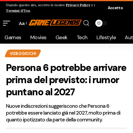
Usando questo sito, accetto le nostre
Privacy Policy
e i
Accetto
Termini d'Uso
.
Aa
Games
Movies
Geek
Tech
Lifestyle
Au
VIDEOGIOCHI
Persona 6 potrebbe arrivare
prima del previsto: i rumor
puntano al 2027
Nuove indiscrezioni suggeriscono che Persona 6
potrebbe essere lanciato già nel 2027, molto prima di
quanto ipotizzato da parte della community.