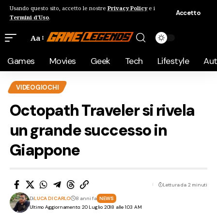
Usando questo sito, accetto le nostre
Privacy Policy
e i
Accetto
Termini d'Uso
.
Aa
Games
Movies
Geek
Tech
Lifestyle
Au
VIDEOGIOCHI
Octopath Traveler si rivela
un grande successo in
Giappone
Lettura da 2 minuti
Di
LUCA DI CARLO
8 anni fa
NEWS
Ultimo Aggiornamento: 20 Luglio 2018 alle 1:03 AM