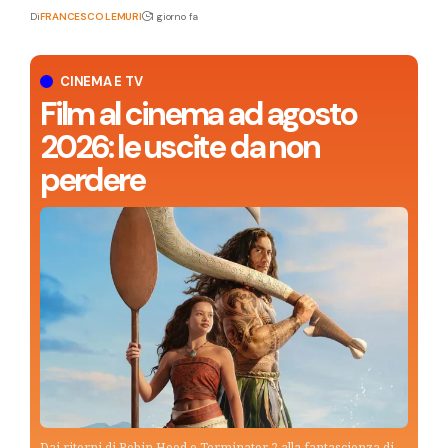
Di
FRANCESCO LEMURI
1 giorno fa
CINEMA E TV
Film al cinema ad agosto
2026: le uscite da non
perdere
Dai ritorni di Robin Hood e Terminator 2 alla fantascienza di