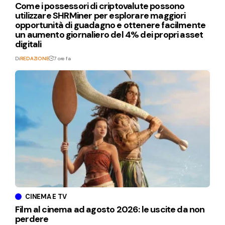
Come i possessori di criptovalute possono
utilizzare SHRMiner per esplorare maggiori
opportunità di guadagno e ottenere facilmente
un aumento giornaliero del 4% dei propri asset
digitali
Di
REDAZIONE
7 ore fa
CINEMA E TV
Film al cinema ad agosto 2026: le uscite da non
perdere