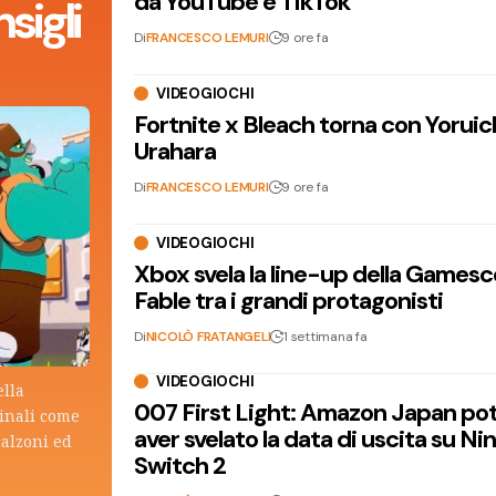
da YouTube e TikTok
sigli
Di
FRANCESCO LEMURI
9 ore fa
VIDEOGIOCHI
Fortnite x Bleach torna con Yoruic
Urahara
Di
FRANCESCO LEMURI
9 ore fa
VIDEOGIOCHI
Xbox svela la line-up della Games
Fable tra i grandi protagonisti
Di
NICOLÒ FRATANGELI
1 settimana fa
VIDEOGIOCHI
ella
007 First Light: Amazon Japan po
ginali come
aver svelato la data di uscita su N
calzoni ed
Switch 2