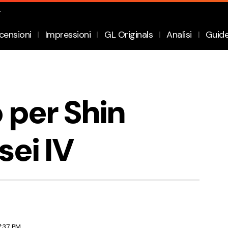
.
censioni
Impressioni
GL Originals
Analisi
Guid
 per Shin
ei IV
7:37 PM