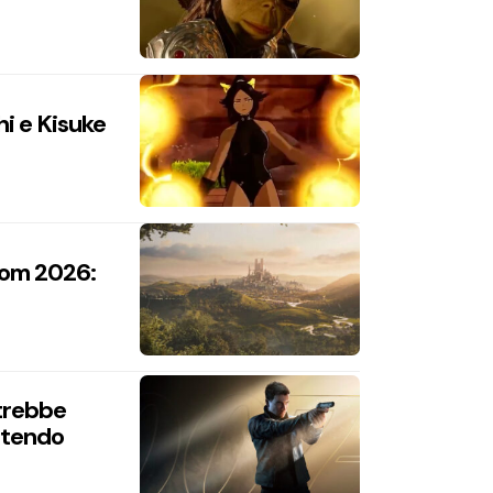
hi e Kisuke
com 2026:
trebbe
intendo