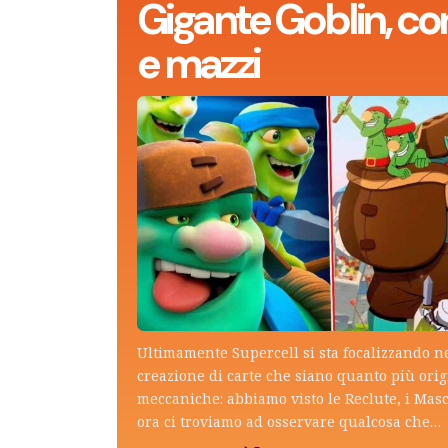
Gigante Goblin, con
e mazzi
Ultimamente Supercell si sta focalizzando n
creazione di carte che siano quanto più ori
meccaniche: abbiamo visto le Reclute, i Mas
ora ci troviamo ad osservare qualcosa che…