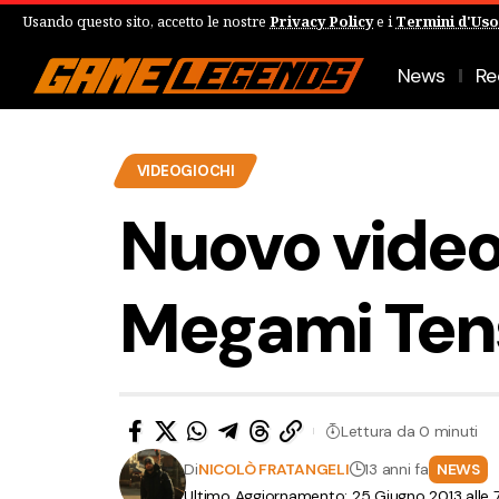
Usando questo sito, accetto le nostre
Privacy Policy
e i
Termini d'Uso
News
Re
VIDEOGIOCHI
Nuovo video
Megami Tens
Lettura da 0 minuti
Di
NICOLÒ FRATANGELI
13 anni fa
NEWS
Ultimo Aggiornamento: 25 Giugno 2013 alle 