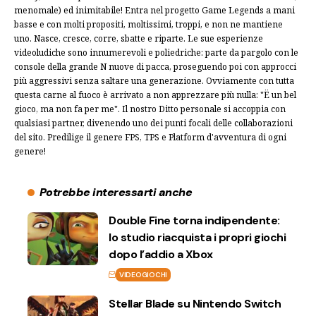
menomale) ed inimitabile! Entra nel progetto Game Legends a mani
basse e con molti propositi, moltissimi, troppi, e non ne mantiene
uno. Nasce, cresce, corre, sbatte e riparte. Le sue esperienze
videoludiche sono innumerevoli e poliedriche: parte da pargolo con le
console della grande N nuove di pacca, proseguendo poi con approcci
più aggressivi senza saltare una generazione. Ovviamente con tutta
questa carne al fuoco è arrivato a non apprezzare più nulla: "Ë un bel
gioco, ma non fa per me". Il nostro Ditto personale si accoppia con
qualsiasi partner, divenendo uno dei punti focali delle collaborazioni
del sito. Predilige il genere FPS, TPS e Platform d'avventura di ogni
genere!
Potrebbe interessarti anche
Double Fine torna indipendente:
lo studio riacquista i propri giochi
dopo l’addio a Xbox
VIDEOGIOCHI
Stellar Blade su Nintendo Switch