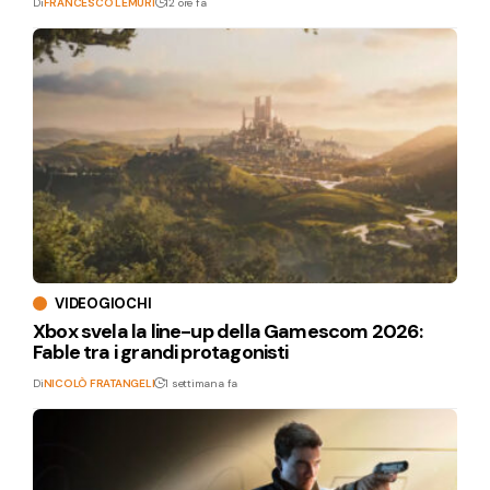
Di
FRANCESCO LEMURI
12 ore fa
VIDEOGIOCHI
Xbox svela la line-up della Gamescom 2026:
Fable tra i grandi protagonisti
Di
NICOLÒ FRATANGELI
1 settimana fa