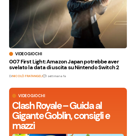
VIDEOGIOCHI
007 First Light: Amazon Japan potrebbe aver
svelato la data di uscita su Nintendo Switch 2
Di
NICOLÒ FRATANGELI
1 settimana fa
VIDEOGIOCHI
Clash Royale – Guida al
Gigante Goblin, consigli e
mazzi