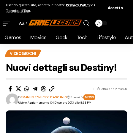
Usando questo sito, accetto le nostre
Privacy Policy
e i
Accetto
Termini d'Uso
.
Aa
Games
Movies
Geek
Tech
Lifestyle
Au
VIDEOGIOCHI
Nuovi dettagli su Destiny!
Lettura da 2 minuti
Di
EMANUELE "NUCKY" D'ASCANIO
13 anni fa
NEWS
Ultimo Aggiornamento: 04 Dicembre 2013 alle 8:33 PM