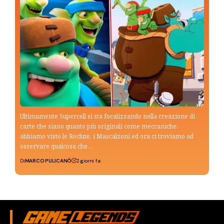
Ultimamente Supercell si sta focalizzando nella creazione di
carte che siano quanto più originali come meccaniche:
abbiamo visto le Reclute, i Mascalzoni ed ora ci troviamo ad
osservare qualcosa che…
Di
MARCO PULICANÒ
2 giorni fa