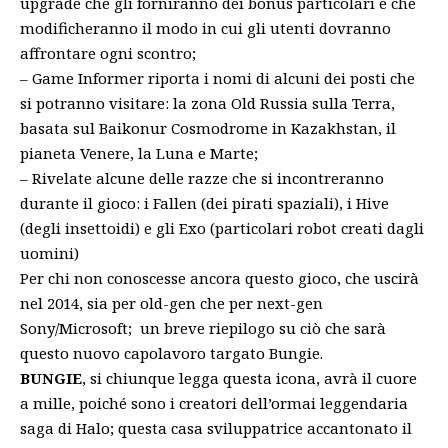
upgrade che gli forniranno dei bonus particolari e che
modificheranno il modo in cui gli utenti dovranno
affrontare ogni scontro;
– Game Informer riporta i nomi di alcuni dei posti che
si potranno visitare: la zona Old Russia sulla Terra,
basata sul Baikonur Cosmodrome in Kazakhstan, il
pianeta Venere, la Luna e Marte;
– Rivelate alcune delle razze che si incontreranno
durante il gioco: i Fallen (dei pirati spaziali), i Hive
(degli insettoidi) e gli Exo (particolari robot creati dagli
uomini)
Per chi non conoscesse ancora questo gioco, che uscirà
nel 2014, sia per old-gen che per next-gen
Sony/Microsoft; un breve riepilogo su ciò che sarà
questo nuovo capolavoro targato Bungie.
BUNGIE
, si chiunque legga questa icona, avrà il cuore
a mille, poiché sono i creatori dell’ormai leggendaria
saga di Halo; questa casa sviluppatrice accantonato il