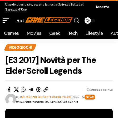
Usando questo sito, accetto le nostre
Privacy Policy
e i
Accetto
Termini d'Uso
.
Aa
Games
Movies
Geek
Tech
Lifestyle
Au
VIDEOGIOCHI
[E3 2017] Novità per The
Elder Scroll Legends
Lettura da 1 minuti
Di
LUIGI CIRO "GEGGIO90" LIGUORI D'ORSI
9 anni fa
NEWS
Ultimo Aggiornamento: 12 Giugno 2017 alle 6:27 AM