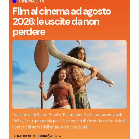
CINEMA E TV
Film al cinema ad agosto
2026: le uscite da non
perdere
Dai ritorni di Robin Hood e Terminator 2 alla fantascienza di
Ridley Scott, passando per il live action di Oceania e alcuni degli
horror più attesi dell’anno: ecco i migliori…
Di
FRANCESCO LEMURI
4 ore fa