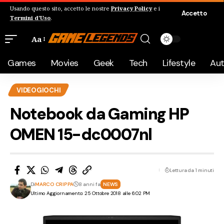
Usando questo sito, accetto le nostre
Privacy Policy
e i
Accetto
Termini d'Uso
.
Aa
Games
Movies
Geek
Tech
Lifestyle
Au
VIDEOGIOCHI
Notebook da Gaming HP
OMEN 15-dc0007nl
Lettura da 1 minuti
Di
MARCO CRIPPA
8 anni fa
NEWS
Ultimo Aggiornamento: 25 Ottobre 2018 alle 6:02 PM