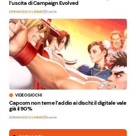
l’uscita di Campaign Evolved
Di
FRANCESCO LEMURI
3 ore fa
VIDEOGIOCHI
Capcom non teme l’addio ai dischi: il digitale vale
già il 90%
Di
FRANCESCO LEMURI
4 ore fa