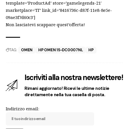
template=’ProductAd’ store=’gamelegends-21′
marketplace=’IT’ link_id=’8416736c-d87f-11e8-8e5e-
09ae3f7d60c3′]
Non lasciatevi scappare quest’offerta!
TAG:
OMEN
HP OMEN 15-DC0007NL
HP
Iscriviti alla nostra newslettere!
Rimani aggiornato! Ricevi le ultime notizie
direttamente nella tua casella di posta.
Indirizzo email: