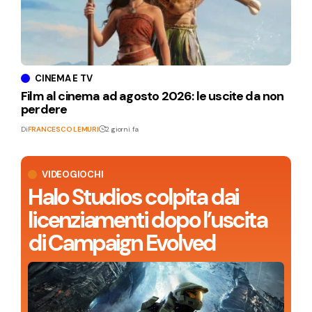
CINEMA E TV
Film al cinema ad agosto 2026: le uscite da non
perdere
Di
FRANCESCO LEMURI
2 giorni fa
VIDEOGIOCHI
Halo Studios colpita dai
licenziamenti dopo l’uscita
di Campaign Evolved