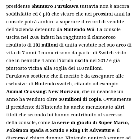
presidente
Shuntaro Furukawa
tuttavia non è ancora
soddisfatto ed è più che sicuro che nei prossimi anni la
console potrà ambire a superare il record di vendite
dell’azienda detenuto da
Nintendo Wii
. La console
uscita nel 2006 infatti ha raggiunto il clamoroso
risultato di
101 milioni
di unita vendute nel suo arco di
vita di 7 anni. I numeri sono da parte di Switch visto
che in neanche 4 anni l’ibrida uscita nel 2017 è già
piuttosto vicina alla soglia dei 100 milioni.
Furukawa sostiene che il merito è da assegnare alle
esclusive di Nintendo switch, citando ad esempio
Animal Crossing: New Horizon
, che in neanche un
anno ha venduto oltre
30 milioni di copie
. Ovviamente
il presidente di Nintendo ha anche menzionato altri
titoli che secondo lui hanno contribuito al successo
della console, come
la serie di giochi di Super Mario
,
Pokémon Spada & Scudo
e
Ring Fit Adventure
. Il
discorso è chiaro dunque, Nintendo punterà sempre ad