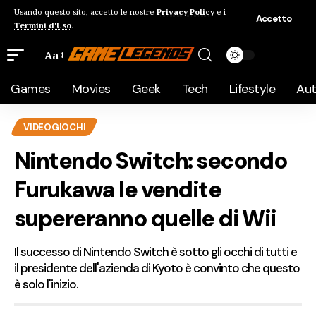
Usando questo sito, accetto le nostre
Privacy Policy
e i
Accetto
Termini d'Uso
.
Aa
Games
Movies
Geek
Tech
Lifestyle
Au
VIDEOGIOCHI
Nintendo Switch: secondo
Furukawa le vendite
supereranno quelle di Wii
Il successo di Nintendo Switch è sotto gli occhi di tutti e
il presidente dell'azienda di Kyoto è convinto che questo
è solo l'inizio.