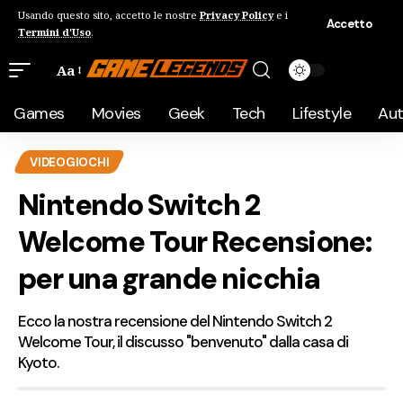
Usando questo sito, accetto le nostre
Privacy Policy
e i
Accetto
Termini d'Uso
.
Aa
Games
Movies
Geek
Tech
Lifestyle
Au
VIDEOGIOCHI
Nintendo Switch 2
Welcome Tour Recensione:
per una grande nicchia
Ecco la nostra recensione del Nintendo Switch 2
Welcome Tour, il discusso "benvenuto" dalla casa di
Kyoto.