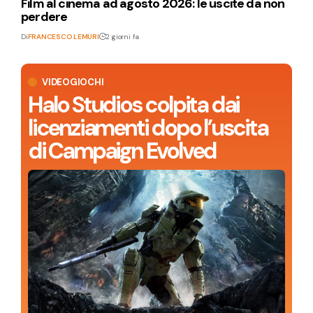
Film al cinema ad agosto 2026: le uscite da non
perdere
Di
FRANCESCO LEMURI
2 giorni fa
VIDEOGIOCHI
Halo Studios colpita dai
licenziamenti dopo l’uscita
di Campaign Evolved