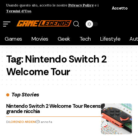
Usando questo sito, accetto le nostre
Privacy Policy
e i
Accetto
Termini d'Uso
.
Games
Movies
Geek
Tech
Lifestyle
Au
Tag:
Nintendo Switch 2
Welcome Tour
Top Stories
Nintendo Switch 2 Welcome Tour Recensione: per una
grande nicchia
Di
LORENZO ARDENI
1 anno fa