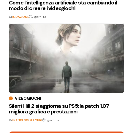
Come l’intelligenza artificiale sta cambiando il
modo di creare i videogiochi
Di
REDAZIONE
2 giorni fa
VIDEOGIOCHI
Silent Hill 2 si aggiorna su PS5: la patch 1.07
migliora grafica e prestazioni
Di
FRANCESCO LEMURI
3 giorni fa