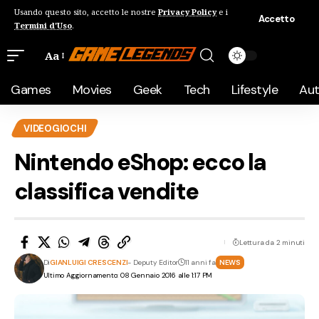
Usando questo sito, accetto le nostre
Privacy Policy
e i
Accetto
Termini d'Uso
.
Aa
Games
Movies
Geek
Tech
Lifestyle
Au
VIDEOGIOCHI
Nintendo eShop: ecco la
classifica vendite
Lettura da 2 minuti
Di
GIANLUIGI CRESCENZI
- Deputy Editor
11 anni fa
NEWS
Ultimo Aggiornamento: 08 Gennaio 2016 alle 1:17 PM