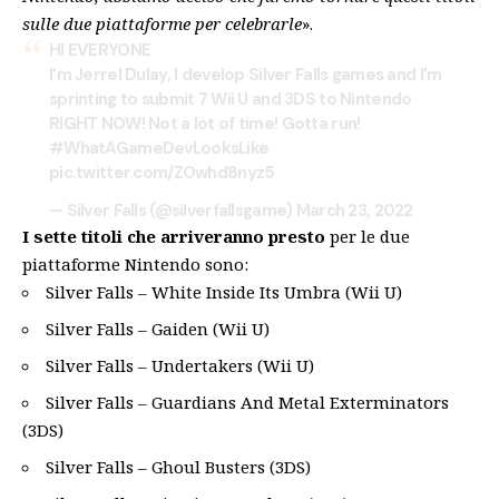
sulle due piattaforme per celebrarle
».
HI EVERYONE
I'm Jerrel Dulay, I develop Silver Falls games and I'm
sprinting to submit 7 Wii U and 3DS to Nintendo
RIGHT NOW! Not a lot of time! Gotta run!
#WhatAGameDevLooksLike
pic.twitter.com/ZOwhd8nyz5
— Silver Falls (@silverfallsgame)
March 23, 2022
I sette titoli che arriveranno presto
per le due
piattaforme Nintendo sono:
Silver Falls – White Inside Its Umbra (Wii U)
Silver Falls – Gaiden (Wii U)
Silver Falls – Undertakers (Wii U)
Silver Falls – Guardians And Metal Exterminators
(3DS)
Silver Falls – Ghoul Busters (3DS)