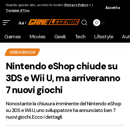
Usando questo sito, accetto le nostre
Privacy Policy
e i
Accetto
Termini d'Uso
.
Aa
Games
Movies
Geek
Tech
Lifestyle
Au
VIDEOGIOCHI
Nintendo eShop chiude su
3DS e Wii U, ma arriveranno
7 nuovi giochi
Nonostante la chiusura imminente del Nintendo eShop
su 3DS e Wii U, uno sviluppatore ha annunciato ben 7
nuovi giochi. Ecco i dettagli.