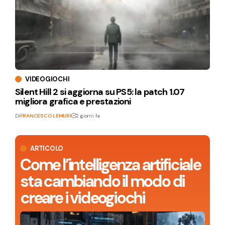
VIDEOGIOCHI
Silent Hill 2 si aggiorna su PS5: la patch 1.07
migliora grafica e prestazioni
Di
FRANCESCO LEMURI
2 giorni fa
ARTICOLO
Come l’intelligenza artificiale
sta cambiando il modo di
creare i videogiochi