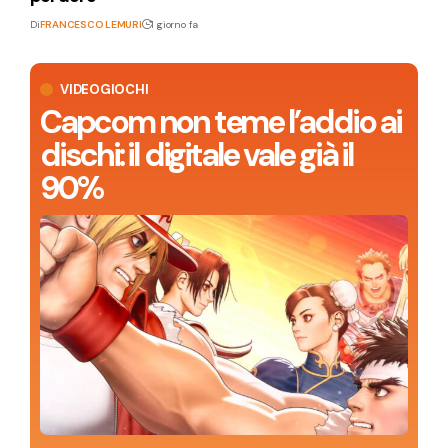
Di
FRANCESCO LEMURI
1 giorno fa
VIDEOGIOCHI
Capcom non teme l’addio ai
dischi: il digitale vale già il
90%