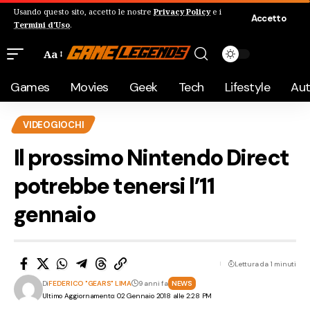
Usando questo sito, accetto le nostre
Privacy Policy
e i
Accetto
Termini d'Uso
.
Aa
Games
Movies
Geek
Tech
Lifestyle
Au
VIDEOGIOCHI
Il prossimo Nintendo Direct
potrebbe tenersi l’11
gennaio
Lettura da 1 minuti
Di
FEDERICO "GEARS" LIMA
9 anni fa
NEWS
Ultimo Aggiornamento: 02 Gennaio 2018 alle 2:28 PM