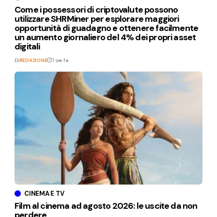
Come i possessori di criptovalute possono
utilizzare SHRMiner per esplorare maggiori
opportunità di guadagno e ottenere facilmente
un aumento giornaliero del 4% dei propri asset
digitali
Di
REDAZIONE
7 ore fa
CINEMA E TV
Film al cinema ad agosto 2026: le uscite da non
perdere