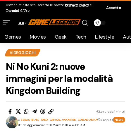
Usando questo sito, accetto le nostre
Privacy Policy
e i
Accetto
Termini d'Uso
.
Aa
Games
Movies
Geek
Tech
Lifestyle
Au
VIDEOGIOCHI
Ni No Kuni 2: nuove
immagini per la modalità
Kingdom Building
Lettura da 1 minuti
Di
SEBASTIANO ITALO "GHRAAL VAKARIAN" CARADONNA
8 anni fa
NEWS
Ultimo Aggiornamento: 10 Marzo 2018 alle 4:15 AM