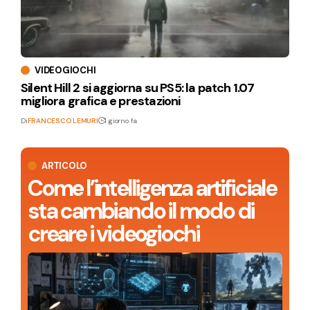
VIDEOGIOCHI
Silent Hill 2 si aggiorna su PS5: la patch 1.07
migliora grafica e prestazioni
Di
FRANCESCO LEMURI
1 giorno fa
ARTICOLO
Come l’intelligenza artificiale
sta cambiando il modo di
creare i videogiochi