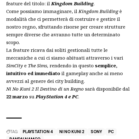
feature del titolo: il
Kingdom Building
.
Come possiamo immaginare, il
Kingdom Building
è
modalità che ci permetterà di costruire e gestire il
nostro regno, sfruttando risorse per creare strutture
sempre diverse che avranno tutte un determinato
scopo.
La feature ricava dai soliti gestionali tutte le
meccaniche a cui ci siamo abituati attraverso i vari
SimCity
e
The Sims,
rendendo in questo
semplice,
intuitivo ed immediato
il gameplay anche ai meno
avvezzi al genere dei city building.
Ni No Kuni 2 Il Destino di un Regno
sarà disponibile dal
22 marzo
su
PlayStation 4 e PC
.
TAG:
PLAYSTATION 4
NI NO KUNI 2
SONY
PC