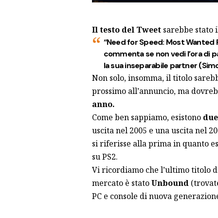
Il testo del Tweet
sarebbe stato i
“Need for Speed: Most Wanted R
commenta se non vedi l’ora di p
la sua inseparabile partner (Simo
Non solo, insomma, il titolo sareb
prossimo all’annuncio, ma dovreb
anno.
Come ben sappiamo, esistono
due
uscita nel 2005 e una uscita nel 
si riferisse alla prima in quanto e
su PS2.
Vi ricordiamo che l’ultimo titolo 
mercato è stato
Unbound
(trova
PC e console di nuova generazione