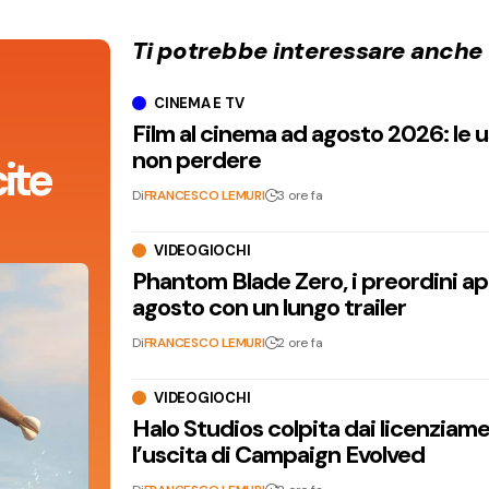
Ti potrebbe interessare anche
CINEMA E TV
Film al cinema ad agosto 2026: le 
non perdere
ite
Di
FRANCESCO LEMURI
3 ore fa
VIDEOGIOCHI
Phantom Blade Zero, i preordini apr
agosto con un lungo trailer
Di
FRANCESCO LEMURI
2 ore fa
VIDEOGIOCHI
Halo Studios colpita dai licenziam
l’uscita di Campaign Evolved