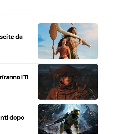
uscite da
iranno l’11
enti dopo