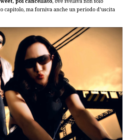
weet, poi cancellato
, ove svelava non solo
to capitolo, ma forniva anche un periodo d’uscita