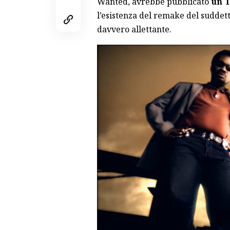
Wanted, avrebbe pubblicato
un T
l’esistenza del remake del suddet
davvero allettante.