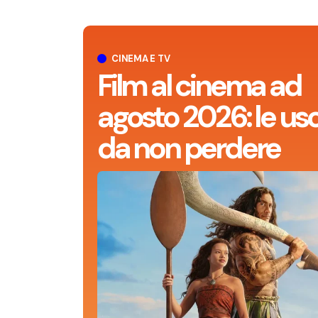
CINEMA E TV
Film al cinema ad
agosto 2026: le usc
da non perdere