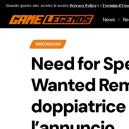
Usando questo sito, accetto le nostre
Privacy Policy
e i
Termini d'Uso
News
Re
VIDEOGIOCHI
Need for Sp
Wanted Rem
doppiatrice 
l’annuncio