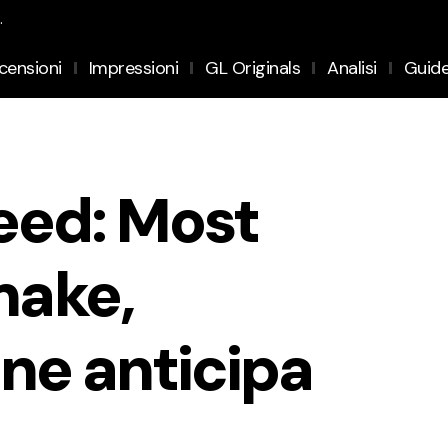
.
censioni
Impressioni
GL Originals
Analisi
Guid
eed: Most
ake,
ne anticipa