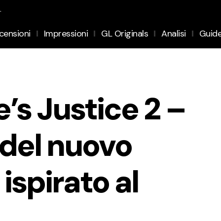
.
censioni
Impressioni
GL Originals
Analisi
Guid
’s Justice 2 –
del nuovo
ispirato al