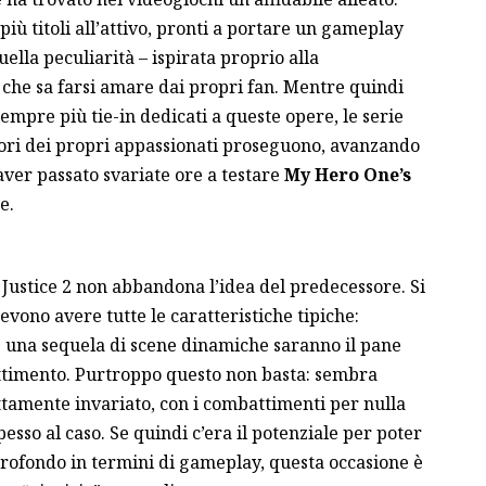
iù titoli all’attivo, pronti a portare un gameplay
lla peculiarità – ispirata proprio alla
– che sa farsi amare dai propri fan. Mentre quindi
mpre più tie-in dedicati a queste opere, le serie
uori dei propri appassionati proseguono, avanzando
aver passato svariate ore a testare
My Hero One’s
e.
s Justice 2 non abbandona l’idea del predecessore. Si
devono avere tutte le caratteristiche tipiche:
i e una sequela di scene dinamiche saranno il pane
ttimento. Purtroppo questo non basta: sembra
rettamente invariato, con i combattimenti per nulla
 spesso al caso. Se quindi c’era il potenziale per poter
 profondo in termini di gameplay, questa occasione è