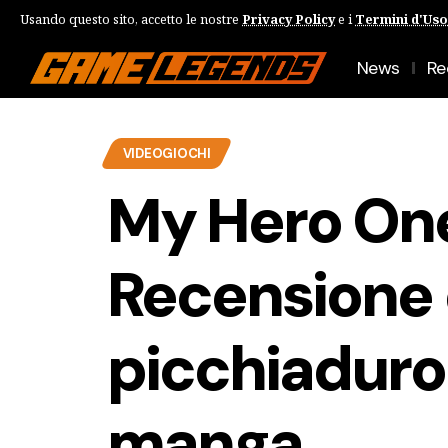
Usando questo sito, accetto le nostre
Privacy Policy
e i
Termini d'Uso
News
Re
VIDEOGIOCHI
My Hero One
Recensione 
picchiaduro 
manga