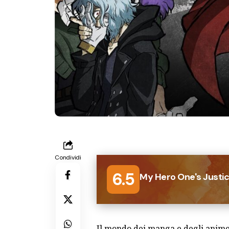
Condividi
6.5
My Hero One's Justic
Il mondo dei manga e degli anime 