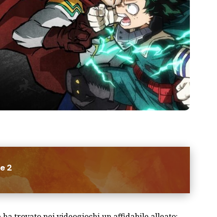
e 2
ha trovato nei videogiochi un affidabile alleato: