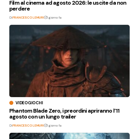
Film al cinema ad agosto 2026: le uscite da non
perdere
Di
FRANCESCO LEMURI
1 giorno fa
VIDEOGIOCHI
Phantom Blade Zero, i preordini apriranno l’11
agosto con un lungo trailer
Di
FRANCESCO LEMURI
1 giorno fa