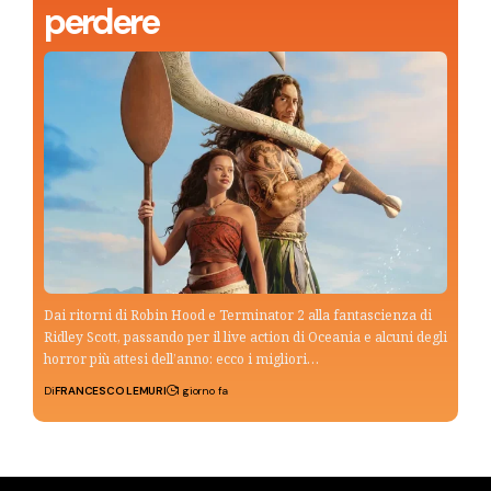
perdere
Dai ritorni di Robin Hood e Terminator 2 alla fantascienza di
Ridley Scott, passando per il live action di Oceania e alcuni degli
horror più attesi dell’anno: ecco i migliori…
Di
FRANCESCO LEMURI
1 giorno fa