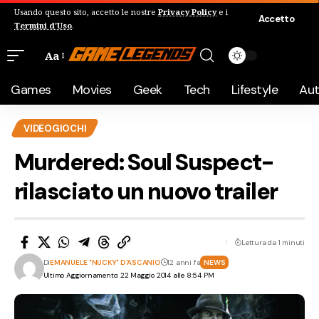
Usando questo sito, accetto le nostre
Privacy Policy
e i
Accetto
Termini d'Uso
.
Aa
Games
Movies
Geek
Tech
Lifestyle
Au
VIDEOGIOCHI
Murdered: Soul Suspect-
rilasciato un nuovo trailer
Lettura da 1 minuti
Di
EMANUELE "NUCKY" D'ASCANIO
12 anni fa
NEWS
Ultimo Aggiornamento: 22 Maggio 2014 alle 8:54 PM