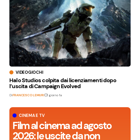
VIDEOGIOCHI
Halo Studios colpita dai licenziamenti dopo
l’uscita di Campaign Evolved
Di
FRANCESCO LEMURI
1 giorno fa
CINEMA E TV
Film al cinema ad agosto
2026: le uscite da non