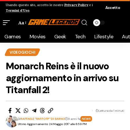
Usando questo sito, accetto le nostre
Privacy Policy
e i
Accetto
Termini d'Uso
.
Aa
Games
Movies
Geek
Tech
Lifestyle
Au
VIDEOGIOCHI
Monarch Reins è il nuovo
aggiornamento in arrivo su
Titanfall 2!
Lettura da 1 minuti
Di
RAFFAELE "RAFFOTP" DI SARNO
9 anni fa
NEWS
Ultimo Aggiornamento: 24 Maggio 2017 alle 6:59 PM