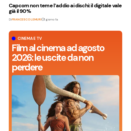
Capcom non teme l’addio ai dischi: il digitale vale
già il 90%
Di
FRANCESCO LEMURI
1 giorno fa
CINEMA E TV
Film al cinema ad agosto
2026: le uscite da non
perdere