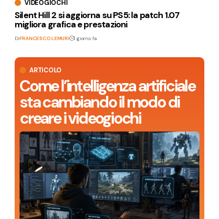
VIDEOGIOCHI
Silent Hill 2 si aggiorna su PS5: la patch 1.07
migliora grafica e prestazioni
Di
FRANCESCO LEMURI
1 giorno fa
ARTICOLO
Come l’intelligenza artificiale
sta cambiando il modo di
creare i videogiochi