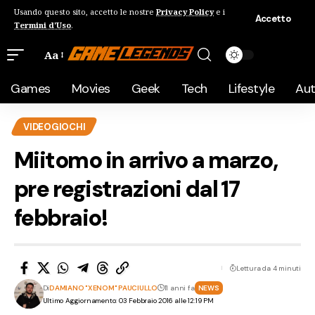
Usando questo sito, accetto le nostre
Privacy Policy
e i
Accetto
Termini d'Uso
.
Aa
Games
Movies
Geek
Tech
Lifestyle
Au
VIDEOGIOCHI
Miitomo in arrivo a marzo,
pre registrazioni dal 17
febbraio!
Lettura da 4 minuti
Di
DAMIANO "XENOM" PAUCIULLO
11 anni fa
NEWS
Ultimo Aggiornamento: 03 Febbraio 2016 alle 12:19 PM