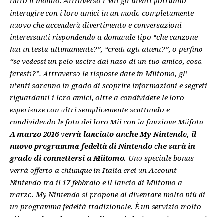
tutto il mondo. Attraverso i Mii gli utenti potranno
interagire con i loro amici in un modo completamente
nuovo che accenderà divertimento e conversazioni
interessanti rispondendo a domande tipo “che canzone
hai in testa ultimamente?”, “credi agli alieni?”, o perfino
“se vedessi un pelo uscire dal naso di un tuo amico, cosa
faresti?”. Attraverso le risposte date in Miitomo, gli
utenti saranno in grado di scoprire informazioni e segreti
riguardanti i loro amici, oltre a condividere le loro
esperienze con altri semplicemente scattando e
condividendo le foto dei loro Mii con la funzione Miifoto.
A marzo 2016 verrà lanciato anche My Nintendo, il
nuovo programma fedeltà di Nintendo che sarà in
grado di connettersi a Miitomo.
Uno speciale bonus
verrà offerto a chiunque in Italia crei un Account
Nintendo tra il 17 febbraio e il lancio di Miitomo a
marzo. My Nintendo si propone di diventare molto più di
un programma fedeltà tradizionale. È un servizio molto