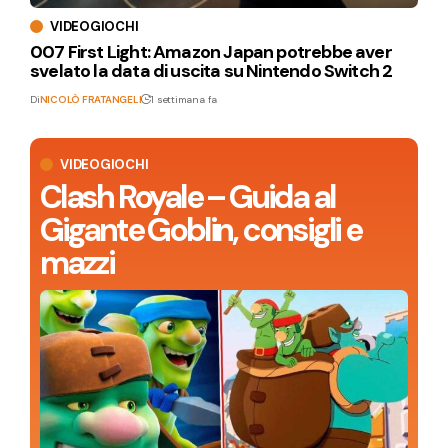
VIDEOGIOCHI
007 First Light: Amazon Japan potrebbe aver
svelato la data di uscita su Nintendo Switch 2
Di
NICOLÒ FRATANGELI
1 settimana fa
VIDEOGIOCHI
Clash Royale – Guida al
Gigante Goblin, consigli e
mazzi