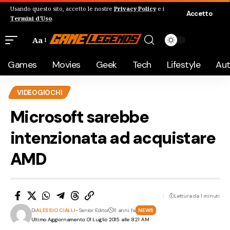
Usando questo sito, accetto le nostre
Privacy Policy
e i
Accetto
Termini d'Uso
.
Aa
Games
Movies
Geek
Tech
Lifestyle
Au
VIDEOGIOCHI
Microsoft sarebbe
intenzionata ad acquistare
AMD
Lettura da 1 minuti
Di
ALESSIO CIALLI
- Senior Editor
11 anni fa
NEWS
Ultimo Aggiornamento: 01 Luglio 2015 alle 8:21 AM