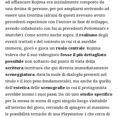
ad affiancare Kojima era inizialmente composto da
una decina di persone, per poi ampliarsi arrivando ad
essere una trentina (alcuni di questi avevano avuto
precedenti esperienze con l’autore in fase di sviluppo,
avendo collaborato con lui ai precedenti
Policenauts
e
Snatcher
). Come scritto anche sopra, il
realismo
degli
eventi trattati e del contesto in cui ci si sarebbe
immersi, giocò e gioca un
ruolo centrale
. Kojima
voleva che il suo videogioco
fosse il più dettagliato
possibile
non soltanto dal punto di vista della
scrittura
(scrittura che qui diventa immediatamente
sceneggiatura
, data la mole di dialoghi presenti nel
titolo e il loro peso fondamentale), ma anche da quello
dell’
estetica
delle
scenografie
in cui il protagonista
avrebbe mosso i suoi passi. Da ciò uno
studio specifico
per la messa in scena di ogni singolo luogo visitabile
all’interno del gioco, cercando di spingere al massimo
le possibilità tecniche di una Playstation 1 che cerca di