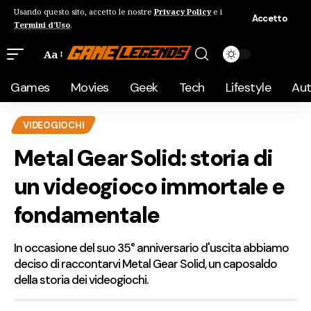
Usando questo sito, accetto le nostre
Privacy Policy
e i
Accetto
Termini d'Uso
.
Aa
Games
Movies
Geek
Tech
Lifestyle
Au
VIDEOGIOCHI
Metal Gear Solid: storia di
un videogioco immortale e
fondamentale
In occasione del suo 35° anniversario d'uscita abbiamo
deciso di raccontarvi Metal Gear Solid, un caposaldo
della storia dei videogiochi.