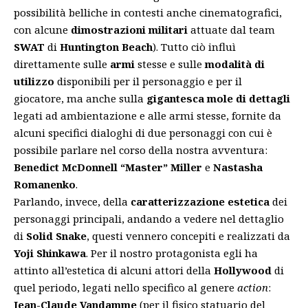
possibilità belliche in contesti anche cinematografici,
con alcune
dimostrazioni militari
attuate dal team
SWAT
di
Huntington Beach
). Tutto ciò influì
direttamente sulle
armi
stesse e sulle
modalità di
utilizzo
disponibili per il personaggio e per il
giocatore, ma anche sulla
gigantesca mole di dettagli
legati ad ambientazione e alle armi stesse, fornite da
alcuni specifici dialoghi di due personaggi con cui è
possibile parlare nel corso della nostra avventura:
Benedict McDonnell “Master” Miller
e
Nastasha
Romanenko
.
Parlando, invece, della
caratterizzazione estetica
dei
personaggi principali, andando a vedere nel dettaglio
di
Solid Snake
, questi vennero concepiti e realizzati da
Yoji Shinkawa
. Per il nostro protagonista egli ha
attinto all’estetica di alcuni attori della
Hollywood
di
quel periodo, legati nello specifico al genere
action
:
Jean-Claude Vandamme
(per il fisico statuario del