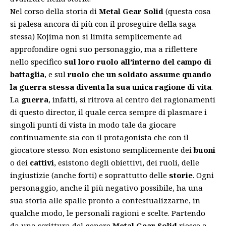
Nel corso della storia di
Metal Gear Solid
(questa cosa
si palesa ancora di più con il proseguire della saga
stessa) Kojima non si limita semplicemente ad
approfondire ogni suo personaggio, ma a riflettere
nello specifico
sul loro ruolo all’interno del campo di
battaglia
, e sul
ruolo che un soldato assume quando
la guerra stessa diventa la sua unica ragione di vita
.
La
guerra
, infatti, si ritrova al centro dei ragionamenti
di questo director, il quale cerca sempre di plasmare i
singoli punti di vista in modo tale da giocare
continuamente sia con il protagonista che con il
giocatore stesso. Non esistono semplicemente dei
buoni
o dei
cattivi
, esistono degli obiettivi, dei ruoli, delle
ingiustizie (anche forti) e soprattutto delle
storie
. Ogni
personaggio, anche il più negativo possibile, ha una
sua storia alle spalle pronto a contestualizzarne, in
qualche modo, le personali ragioni e scelte. Partendo
da una scrittura del genere
Metal Gear Solid
riesce a