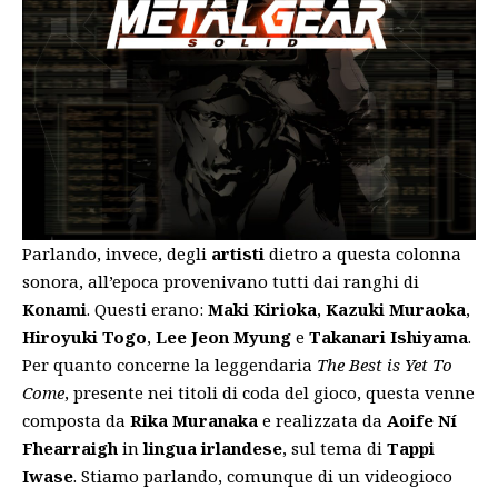
Parlando, invece, degli
artisti
dietro a questa colonna
sonora, all’epoca provenivano tutti dai ranghi di
Konami
. Questi erano:
Maki Kirioka
,
Kazuki Muraoka
,
Hiroyuki Togo
,
Lee Jeon Myung
e
Takanari Ishiyama
.
Per quanto concerne la leggendaria
The Best is Yet To
Come
, presente nei titoli di coda del gioco, questa venne
composta da
Rika Muranaka
e realizzata da
Aoife Ní
Fhearraigh
in
lingua irlandese
, sul tema di
Tappi
Iwase
. Stiamo parlando, comunque di un videogioco