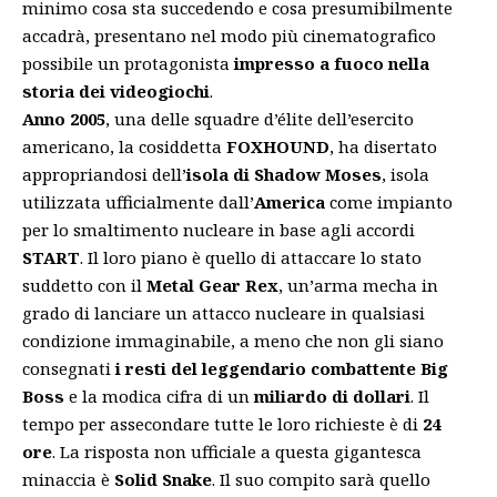
minimo cosa sta succedendo e cosa presumibilmente
accadrà, presentano nel modo più cinematografico
possibile un protagonista
impresso a fuoco nella
storia dei videogiochi
.
Anno
2005
, una delle squadre d’élite dell’esercito
americano, la cosiddetta
FOXHOUND
, ha disertato
appropriandosi dell’
isola di Shadow Moses
, isola
utilizzata ufficialmente dall’
America
come impianto
per lo smaltimento nucleare in base agli accordi
START
. Il loro piano è quello di attaccare lo stato
suddetto con il
Metal Gear Rex
, un’arma mecha in
grado di lanciare un attacco nucleare in qualsiasi
condizione immaginabile, a meno che non gli siano
consegnati
i resti del leggendario combattente Big
Boss
e la modica cifra di un
miliardo di dollari
. Il
tempo per assecondare tutte le loro richieste è di
24
ore
. La risposta non ufficiale a questa gigantesca
minaccia è
Solid Snake
. Il suo compito sarà quello