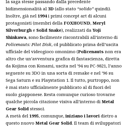
la saga stesse passando dalla precedente
bidimensionalità al
3D
(allo stato
“solido”
quindi).
Inoltre, già nel
1994
i primi concept art di alcuni
protagonisti (membri della
FOXHOUND
,
Meryl
Silverburgh
e
Solid Snake
), realizzati da
Yoji
Shinkawa
, sono facilmente riscontrabili all’interno di
Policenauts: Pilot Disk
, cd pubblicato prima dell’uscita
ufficiale del videogioco omonimo (
Policenauts
non era
altro che un’avventura grafica di fantascienza, diretta
da Kojima con Konami, uscita nel ’94 su PC-9821, l’anno
seguente su 3DO in una sorta di remake e nel ’96 su
Sega Saturn e su Playstation 1. Il tutto, purtroppo, non
è mai stato ufficialmente pubblicato al di fuori del
suolo giapponese. Resta comunque curioso trovarne
qualche piccola citazione visiva all’interno di
Metal
Gear Solid
stesso).
A metà del
1995
, comunque,
iniziano i lavori
dietro a
questo nuovo
Metal Gear Solid
. Il team di sviluppatori