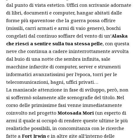
dal punto di vista estetico. Uffici con scrivanie adornate
di libri, documenti e computer, hangar abitati dalle
forme più spaventose che la guerra possa offrire
(missili, carri armati e armi di vaio genere), boschi
congelati dal continuo soffiare del vento di un’
Alaska
che riesci a sentire sulla tua stessa pelle
, con questa
neve che continua a cadere ininterrottamente avvolta
dal buio di una notte che sembra infinita, sale
macchine infarcite di computer, server e strumenti
informatici avanzatissimi per l’epoca, torri per le
telecomunicazioni, bagni, uffici privati…
La maniacale attenzione in fase di sviluppo, però, non
si soffermò solamente alle scenografie del titolo. Nel
corso delle primissime fasi venne immediatamente
coinvolto nel progetto
Motosada Mori
(un esperto di
armi il quale si occupò di rendere queste ultime le più
realistiche possibili, in concomitanza con le ricerche
fatte a
Fort Irwin
e in altre gite all’interno delle