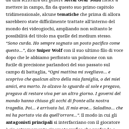
mettere in campo, fin da questo suo primo capitolo
tridimensionale, alcune
tematiche
che prima di allora
sarebbero state difficilmente trattate all’interno del
mondo dei videogiochi, ampliando non soltanto le
possibilità del titolo ma quelle del medium stesso.
“Sono curda. Ho sempre sognato un posto pacifico come
questo…”
, dice
Sniper Wolf
con il suo ultimo filo di voce
dopo che le abbiamo perforato un polmone con un
fucile di precisione parlandoci del suo passato sul
campo di battaglia,
“Ogni mattina mi svegliavo… e
scoprivo che qualcun altro della mia famiglia, o dei miei
amici, era morto. Io alzavo lo sguardo al sole e pregavo,
pregavo di restare viva per un altro giorno. I governi del
mondo hanno chiuso gli occhi di fronte alla nostra
tragedia. Poi… è arrivato lui. Il mio eroe… Saladino… che
mi ha portato via da quell’orrore…”
. Il modo in cui gli
antagonisti principali
si interfacciano con il giocatore