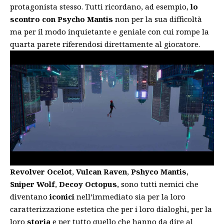
protagonista stesso.
Tutti ricordano, ad esempio,
lo
scontro con Psycho Mantis
non per la sua difficoltà
ma per il modo inquietante e geniale con cui rompe la
quarta parete riferendosi direttamente al giocatore.
Revolver Ocelot
,
Vulcan Raven
,
Pshyco Mantis
,
Sniper Wolf
,
Decoy Octopus
, sono tutti nemici che
diventano
iconici
nell’immediato sia per la loro
caratterizzazione estetica che per i loro dialoghi, per la
loro
storia
e per tutto quello che hanno da dire al