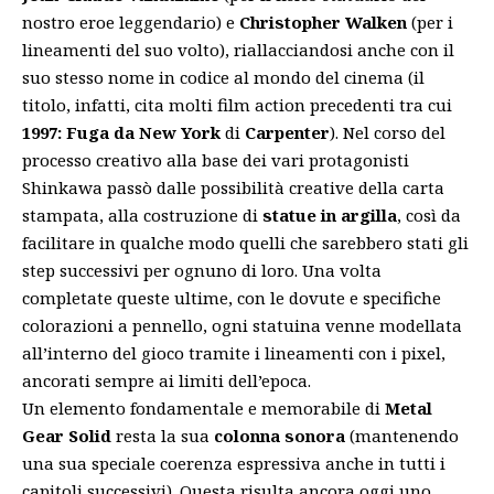
nostro eroe leggendario) e
Christopher Walken
(per i
lineamenti del suo volto), riallacciandosi anche con il
suo stesso nome in codice al mondo del cinema (il
titolo, infatti, cita molti film action precedenti tra cui
1997: Fuga da New York
di
Carpenter
). Nel corso del
processo creativo alla base dei vari protagonisti
Shinkawa passò dalle possibilità creative della carta
stampata, alla costruzione di
statue in argilla
, così da
facilitare in qualche modo quelli che sarebbero stati gli
step successivi per ognuno di loro. Una volta
completate queste ultime, con le dovute e specifiche
colorazioni a pennello, ogni statuina venne modellata
all’interno del gioco tramite i lineamenti con i pixel,
ancorati sempre ai limiti dell’epoca.
Un elemento fondamentale e memorabile di
Metal
Gear Solid
resta la sua
colonna sonora
(mantenendo
una sua speciale coerenza espressiva anche in tutti i
capitoli successivi). Questa risulta ancora oggi uno