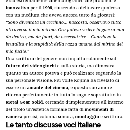
è sia estremamente cinematografico che profondo e
innovativo
per il
1998
, riuscendo a delineare qualcosa
con un medium che aveva ancora tutto da giocarsi:
“Sono diventata un cecchino… nascosta, osservavo tutto
attraverso il mio mirino. Ora potevo vedere la guerra non
da dentro, ma da fuori, da osservatrice… Guardavo la
brutalità e la stupidità della razza umana dal mirino del
mio fucile.”
Una scrittura del genere non impatta solamente sul
futuro dei videogiochi
e sulla storia, ma dimostra
quanto un autore poteva e può realizzare seguendo la
sua personale visione. Più volte Kojima ha rivelato di
essere un
amante del cinema
, e questo suo amore
ritorna perfettamente in tutta la saga e soprattutto in
Metal Gear Solid
, cercando d’implementare all’interno
del titolo un’estetica formale fatta di
movimenti di
camera
precisi, colonna sonora,
montaggio
e scrittura.
Le tanto discusse voci italiane