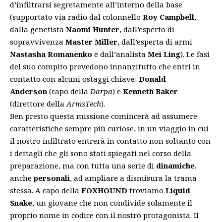
d’infiltrarsi segretamente all’interno della base
(supportato via radio dal colonnello
Roy Campbell
,
dalla genetista
Naomi Hunter
, dall’esperto di
sopravvivenza
Master Miller
, dall’esperta di armi
Nastasha Romanenko
e dall’analista
Mei Ling
). Le fasi
del suo compito prevedono innanzitutto che entri in
contatto con alcuni ostaggi chiave:
Donald
Anderson
(capo della
Darpa
) e
Kenneth Baker
(direttore della
ArmsTech
).
Ben presto questa missione comincerà ad assumere
caratteristiche sempre più curiose, in un viaggio in cui
il nostro infiltrato entrerà in contatto non soltanto con
i dettagli che gli sono stati spiegati nel corso della
preparazione, ma con tutta una serie di
dinamiche
,
anche
personali
, ad ampliare a dismisura la trama
stessa. A capo della
FOXHOUND
troviamo
Liquid
Snake
, un giovane che non condivide solamente il
proprio nome in codice con il nostro protagonista. Il