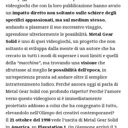
videogiochi che con la loro pubblicazione hanno avuto
un
impatto diretto non soltanto sulle schiere degli
specifici appassionati, ma sul medium stesso
,
andando a plasmare il suo successivo viaggio,
aprendone ulteriormente le possibilità.
Metal Gear
Solid
è uno di quei videogiochi, un progetto che non
soltanto si sviluppa dalla mente di un autore che ha
cercato in tutti i modi di superare i suoi limiti e quelli
della
“macchina”
, ma trovando una
visione
che
sfruttasse al meglio
le possibilità dell’epoca
, in
un’esperienza pronta ad andare oltre il semplice
intrattenimento ludico. Perché ancora oggi si parla di
Metal Gear Solid con profondo rispetto? Perché l’amore
verso questo videogioco si è immediatamente
proiettato addosso a colui che ha congegnato il tutto,
elevandolo nell’Olimpo dei creativi contemporanei?
Il
21 ottobre del 1998
vede l’uscita di Metal Gear Solid
in
America
, su
Playstation 1
, (in Giappone arrivò il 3