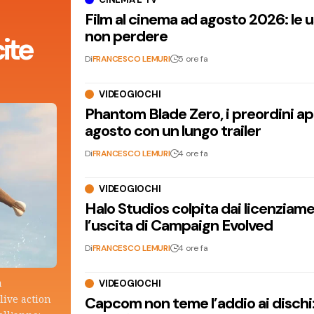
Film al cinema ad agosto 2026: le 
non perdere
ite
Di
FRANCESCO LEMURI
5 ore fa
VIDEOGIOCHI
Phantom Blade Zero, i preordini apr
agosto con un lungo trailer
Di
FRANCESCO LEMURI
4 ore fa
VIDEOGIOCHI
Halo Studios colpita dai licenziam
l’uscita di Campaign Evolved
Di
FRANCESCO LEMURI
4 ore fa
a
VIDEOGIOCHI
live action
Capcom non teme l’addio ai dischi: i