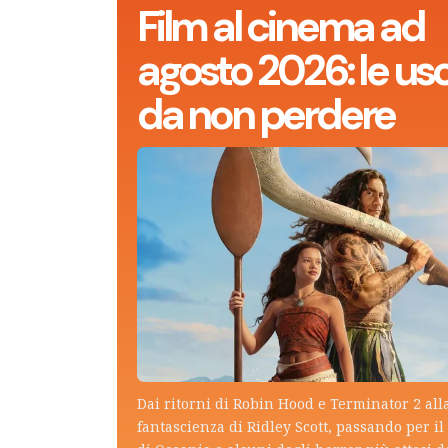
Film al cinema ad
agosto 2026: le usc
da non perdere
Dai ritorni di Robin Hood e Terminator 2 all
fantascienza di Ridley Scott, passando per il 