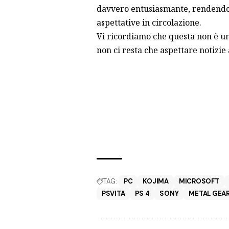
davvero entusiasmante, rendendolo
aspettative in circolazione.
Vi ricordiamo che questa non è una
non ci resta che aspettare notizie
TAG:
PC
KOJIMA
MICROSOFT
PSVITA
PS 4
SONY
METAL GEAR