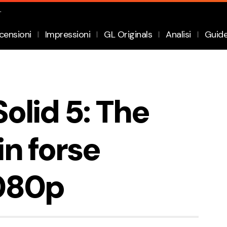
.
censioni
Impressioni
GL Originals
Analisi
Guid
olid 5: The
n forse
1080p