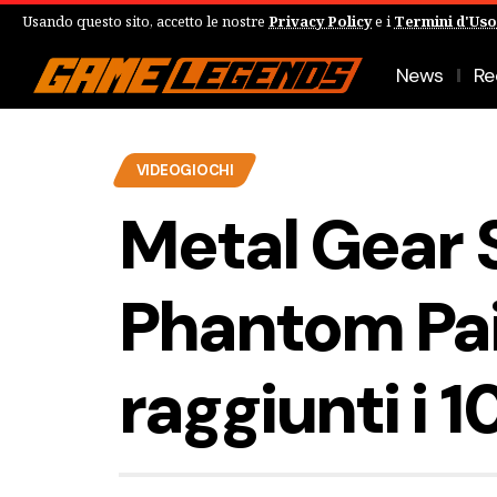
Usando questo sito, accetto le nostre
Privacy Policy
e i
Termini d'Uso
News
Re
VIDEOGIOCHI
Metal Gear S
Phantom Pai
raggiunti i 