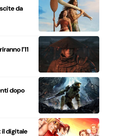
uscite da
iranno l’11
enti dopo
l digitale