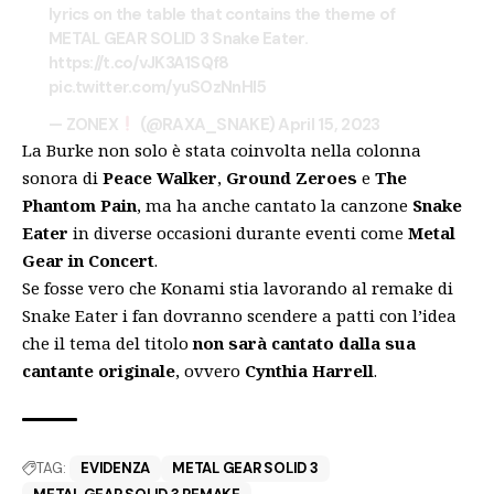
lyrics on the table that contains the theme of
METAL GEAR SOLID 3 Snake Eater.
https://t.co/vJK3A1SQf8
pic.twitter.com/yuSOzNnHl5
— ZONEX
(@RAXA_SNAKE)
April 15, 2023
La Burke non solo è stata coinvolta nella colonna
sonora di
Peace Walker
,
Ground Zeroes
e
The
Phantom Pain
, ma ha anche cantato la canzone
Snake
Eater
in diverse occasioni durante eventi come
Metal
Gear in Concert
.
Se fosse vero che Konami stia lavorando al remake di
Snake Eater i fan dovranno scendere a patti con l’idea
che il tema del titolo
non sarà cantato dalla sua
cantante originale
, ovvero
Cynthia Harrell
.
TAG:
EVIDENZA
METAL GEAR SOLID 3