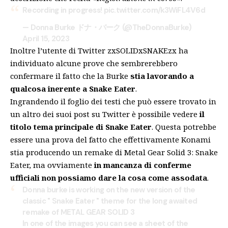
Recording in progress!
pic.twitter.com/k3WiFL4V6d
— Donna Burke ドナ・バーク (@TheDonnaBurke)
April 15, 2023
Inoltre l’utente di Twitter zxSOLIDxSNAKEzx ha
individuato alcune prove che sembrerebbero
confermare il fatto che la Burke
stia lavorando a
qualcosa inerente a Snake Eater
.
Ingrandendo il foglio dei testi che può essere trovato in
un altro dei suoi post su Twitter è possibile vedere
il
titolo tema principale di Snake Eater
. Questa potrebbe
essere una prova del fatto che effettivamente Konami
stia producendo un remake di Metal Gear Solid 3: Snake
Eater, ma ovviamente
in mancanza di conferme
ufficiali non possiamo dare la cosa come assodata
.
Donna burke is working on the new version of the
classic " Snake Eater " theme for the long awaited
remake of METAL GEAR SOLID 3
In one of the images you can see a sheet of the