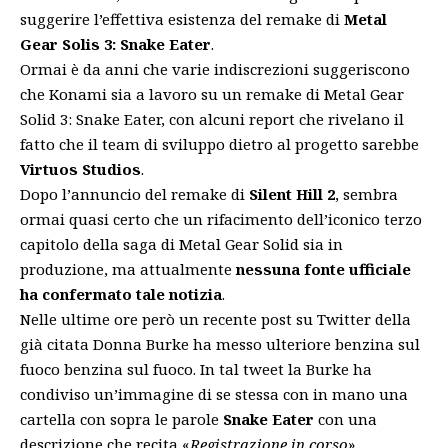
suggerire l’effettiva esistenza del remake di
Metal
Gear Solis 3: Snake Eater
.
Ormai è da anni che varie indiscrezioni suggeriscono
che Konami sia a lavoro su un remake di Metal Gear
Solid 3: Snake Eater, con alcuni report che rivelano il
fatto che il team di sviluppo dietro al progetto sarebbe
Virtuos Studios
.
Dopo l’annuncio del
remake
di
Silent Hill 2
, sembra
ormai quasi certo che un rifacimento dell’iconico terzo
capitolo della saga di Metal Gear Solid sia in
produzione, ma attualmente
nessuna fonte ufficiale
ha confermato tale notizia
.
Nelle ultime ore però un recente post su Twitter della
già citata Donna Burke ha messo ulteriore benzina sul
fuoco benzina sul fuoco. In tal tweet la Burke ha
condiviso un’immagine di se stessa con in mano una
cartella con sopra le parole
Snake Eater
con una
descrizione che recita «
Registrazione in corso
».