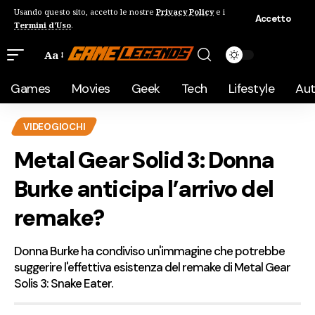
Usando questo sito, accetto le nostre
Privacy Policy
e i
Accetto
Termini d'Uso
.
Aa
Games
Movies
Geek
Tech
Lifestyle
Au
VIDEOGIOCHI
Metal Gear Solid 3: Donna
Burke anticipa l’arrivo del
remake?
Donna Burke ha condiviso un'immagine che potrebbe
suggerire l'effettiva esistenza del remake di Metal Gear
Solis 3: Snake Eater.