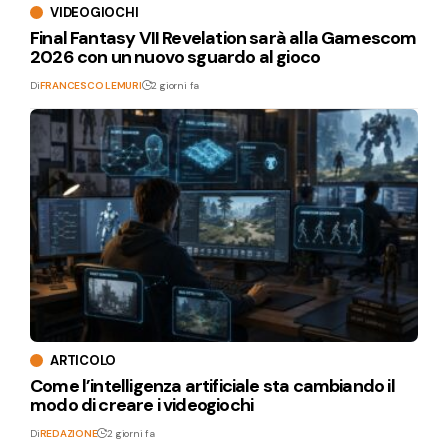
VIDEOGIOCHI
Final Fantasy VII Revelation sarà alla Gamescom
2026 con un nuovo sguardo al gioco
Di
FRANCESCO LEMURI
2 giorni fa
ARTICOLO
Come l’intelligenza artificiale sta cambiando il
modo di creare i videogiochi
Di
REDAZIONE
2 giorni fa