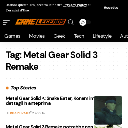
Usando questo sito, accetto le nostre
Privacy Policy
e i
Accetto
Termini d'Uso
.
Games
Movies
Geek
Tech
Lifestyle
Au
Tag:
Metal Gear Solid 3
Remake
Top Stories
Metal Gear Solid Δ: Snake Eater, Konami mostra nuovi
dettagli in anteprima
Di
ERIKA PEZZATO
2 anni fa
Metal Gear Solid 3 Remake potrebbe non essere