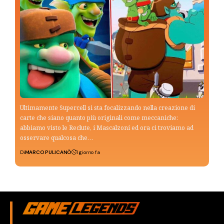
Ultimamente Supercell si sta focalizzando nella creazione di
carte che siano quanto più originali come meccaniche:
abbiamo visto le Reclute, i Mascalzoni ed ora ci troviamo ad
osservare qualcosa che…
Di
MARCO PULICANÒ
1 giorno fa