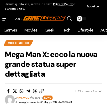
Usando questo sito, accetto le nostre
Privacy Policy
e i
Accetto
Termini d'Uso
.
Aa
Games
Movies
Geek
Tech
Lifestyle
Au
VIDEOGIOCHI
Mega Man X: ecco la nuova
grande statua super
dettagliata
Lettura da 2 minuti
Di
AIVIL WOLF
9 anni fa
NEWS
Ultimo Aggiornamento: 30 Maggio 2017 alle 10:39 AM