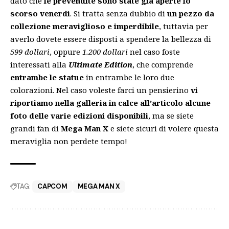
dato che
le prevendite sono state già aperte lo
scorso venerdì
. Si tratta senza dubbio di
un pezzo da
collezione meraviglioso e imperdibile
, tuttavia per
averlo dovete essere disposti a spendere la bellezza di
599 dollari
, oppure
1.200 dollari
nel caso foste
interessati alla
Ultimate Edition
, che comprende
entrambe le statue
in entrambe le loro due
colorazioni. Nel caso voleste farci un pensierino
vi
riportiamo nella galleria in calce all’articolo alcune
foto delle varie edizioni disponibili
, ma se siete
grandi fan di
Mega Man X
e siete sicuri di volere questa
meraviglia non perdete tempo!
TAG:
CAPCOM
MEGA MAN X