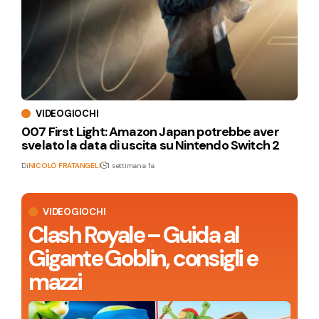
VIDEOGIOCHI
007 First Light: Amazon Japan potrebbe aver
svelato la data di uscita su Nintendo Switch 2
Di
NICOLÒ FRATANGELI
1 settimana fa
VIDEOGIOCHI
Clash Royale – Guida al
Gigante Goblin, consigli e
mazzi