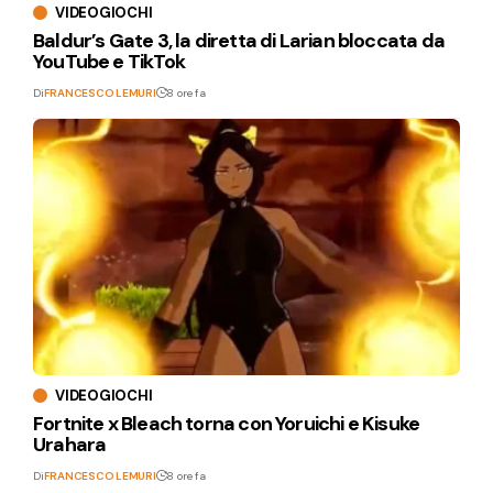
VIDEOGIOCHI
Baldur’s Gate 3, la diretta di Larian bloccata da
YouTube e TikTok
Di
FRANCESCO LEMURI
8 ore fa
VIDEOGIOCHI
Fortnite x Bleach torna con Yoruichi e Kisuke
Urahara
Di
FRANCESCO LEMURI
8 ore fa